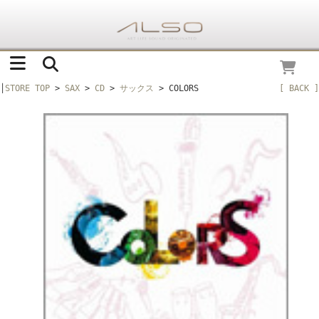
│
STORE TOP
>
SAX
>
CD
>
サックス
> COLORS
[ BACK ]