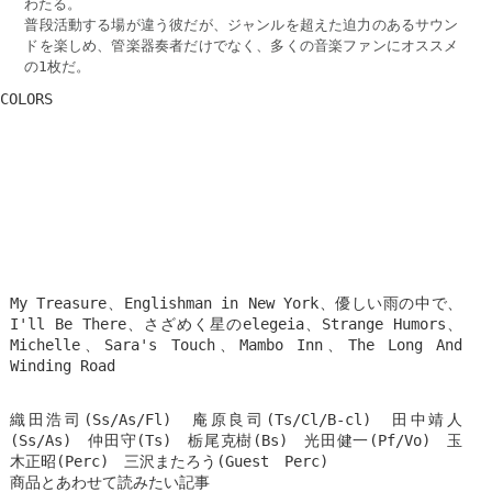
わたる。
普段活動する場が違う彼だが、ジャンルを超えた迫力のあるサウン
ドを楽しめ、管楽器奏者だけでなく、多くの音楽ファンにオススメ
の1枚だ。
COLORS
My Treasure、Englishman in New York、優しい雨の中で、
I'll Be There、さざめく星のelegeia、Strange Humors、
Michelle、Sara's Touch、Mambo Inn、The Long And
Winding Road
織田浩司(Ss/As/Fl) 庵原良司(Ts/Cl/B-cl) 田中靖人
(Ss/As) 仲田守(Ts) 栃尾克樹(Bs) 光田健一(Pf/Vo) 玉
木正昭(Perc) 三沢またろう(Guest Perc)
商品とあわせて読みたい記事