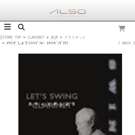
│
STORE TOP
>
CLARINET
>
楽譜
>
クラリネット
> ｽｳｲﾝｸﾞしよう(ﾒｿｯﾄﾞﾌｫｰ ｽｳｲﾝｷﾞﾝｸﾞｸﾗ）
[ BACK ]