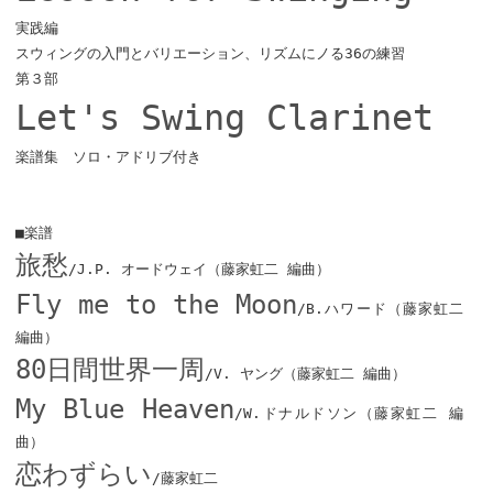
実践編
スウィングの入門とバリエーション、リズムにノる36の練習
第３部
Let's Swing Clarinet
楽譜集 ソロ・アドリブ付き
■楽譜
旅愁
/J.P. オードウェイ（藤家虹二 編曲）
Fly me to the Moon
/B.ハワード（藤家虹二
編曲）
80日間世界一周
/V. ヤング（藤家虹二 編曲）
My Blue Heaven
/W.ドナルドソン（藤家虹二 編
曲）
恋わずらい
/藤家虹二