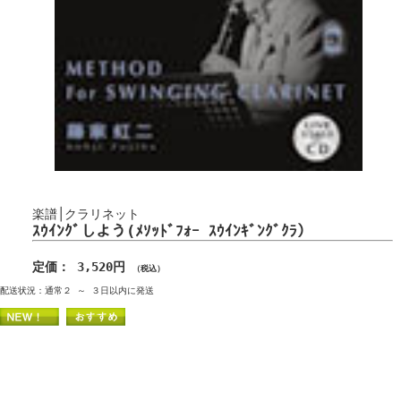
楽譜│クラリネット
ｽｳｲﾝｸﾞしよう(ﾒｿｯﾄﾞﾌｫｰ ｽｳｲﾝｷﾞﾝｸﾞｸﾗ）
定価： 3,520円
（税込）
配送状況：通常２ ～ ３日以内に発送