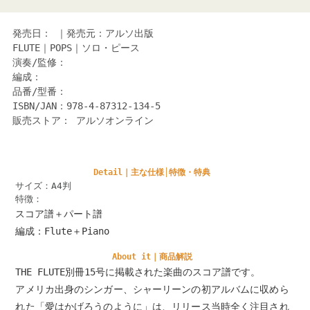
発売日： ｜発売元：アルソ出版
FLUTE｜POPS｜ソロ・ピース
演奏/監修：
編成：
品番/型番：
ISBN/JAN：978-4-87312-134-5
販売ストア： アルソオンライン
Detail｜主な仕様│特徴・特典
サイズ：A4判
特徴：
スコア譜＋パート譜
編成：Flute＋Piano
About it｜商品解説
THE FLUTE別冊15号に掲載された楽曲のスコア譜です。
アメリカ出身のシンガー、シャーリーンの初アルバムに収めら
れた「愛はかげろうのように」は、リリース当時全く注目され