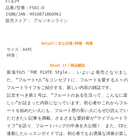
Fl＆Pf
品番/型番：FS01-0
ISBN/JAN：4910871860961
販売ストア： アルソオンライン
Detail｜主な仕様│特徴・特典
サイズ：A4判
特徴：
About it｜商品解説
新装刊の「THE FLUTE Style」、いよいよ発売となりまし
た。“フルート×人”をコンセプトに、フルートを愛する人々の
フルートライフをご紹介する、新しい内容の雑誌です。
記念すべき第１号は、“フルートのある生活って、こんなに楽
しい”が詰まった内容になっています。初心者やこれからフル
ートを始めたい人にも、フルート歴の長い人にもぜひ読んでい
ただきたい記事を満載。さまざまな愛好家が“マイフルートラ
イフ”を語り、フルートバッグの中身を大公開！ また、CDと
連動したレッスンガイドでは、初心者でもお洒落な演奏が楽し