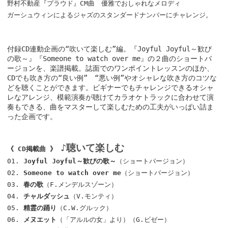
野村不動産『プラウド』CM曲 優雅でおしゃれなメロディ
ガーシュウィンによるジャズのスタンダードナンバーにチャレンジ。
付録CD連動企画の“吹いて楽しむ”編。『Joyful Joyful～歓び
の歌～』『Someone to watch over me』の２曲のショートバ
ージョンを、楽譜掲載。誌面でのワンポイントレッスンのほか、
CDでも吹き方の“良い例” “悪い例”やオシャレな吹き方のコツな
どを聴くことができます。ビギナーでもチャレンジできるオシャ
レなアレンジ、模範演奏が聴けてカラオケトラックに合わせて演
奏もできる、曲をマスターして楽しむための工夫がいっぱい詰ま
った企画です。
♪聴いて楽しむ
《 CD掲載曲 》
01.
Joyful Joyful～歓びの歌～
（ショートバージョン）
02.
Someone to watch over me
（ショートバージョン）
03.
春の歌
（F.メンデルスゾーン）
04.
チャルダッシュ
（V.モンティ）
05.
精霊の踊り
（C.W.グルック）
06.
メヌエット
（「アルルの女」より）（G.ビゼー）