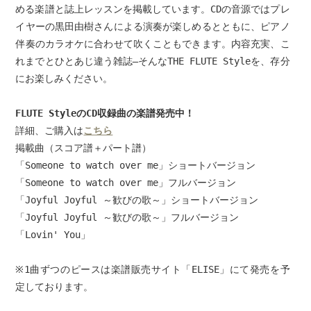
める楽譜と誌上レッスンを掲載しています。CDの音源ではプレ
イヤーの黒田由樹さんによる演奏が楽しめるとともに、ピアノ
伴奏のカラオケに合わせて吹くこともできます。内容充実、こ
れまでとひとあじ違う雑誌
―
そんなTHE FLUTE Styleを、存分
にお楽しみください。
FLUTE Style
の
CD
収録曲の楽譜発売中！
詳細、ご購入は
こちら
掲載曲（スコア譜＋パート譜）
「
Someone to watch over me
」ショートバージョン
「
Someone to watch over me
」フルバージョン
「
Joyful Joyful
～歓びの歌～」ショートバージョン
「
Joyful Joyful
～歓びの歌～」フルバージョン
「
Lovin' You
」
※1
曲ずつのピースは楽譜販売サイト「
ELISE
」にて発売を予
定しております。