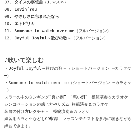
07.
タイスの瞑想曲
（J.マスネ）
08.
Lovin’You
09.
やさしさに包まれたなら
10.
エトピリカ
11.
Someone to watch over me
（フルバージョン）
12.
Joyful Joyful～歓びの歌～
（フルバージョン）
♪吹いて楽しむ
・Joyful Joyful～歓びの歌～（ショートバージョン ─カラオケ
─）
・Someone to watch over me（ショートバージョン ─カラオケ
─）
スラーの中のタンギング“良い例” “悪い例” 模範演奏＆カラオケ
シンコペーションの感じ方やリズム 模範演奏＆カラオケ
装飾の付け方レクチャ－ 模範演奏＆カラオケ
練習用カラオケなどもCD収録。レッスンテキストを参考に聴きながら
練習できます。