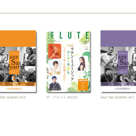
Sax Quartet vol.2
ザ・フルート vol.212
Jazz Sax Quartet vol.1