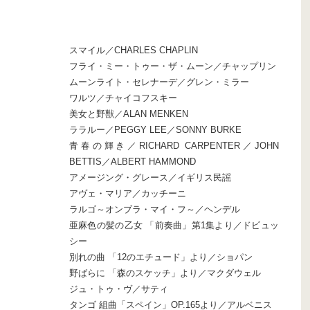
スマイル／CHARLES CHAPLIN
フライ・ミー・トゥー・ザ・ムーン／チャップリン
ムーンライト・セレナーデ／グレン・ミラー
ワルツ／チャイコフスキー
美女と野獣／ALAN MENKEN
ララルー／PEGGY LEE／SONNY BURKE
青春の輝き／RICHARD CARPENTER／JOHN
BETTIS／ALBERT HAMMOND
アメージング・グレース／イギリス民謡
アヴェ・マリア／カッチーニ
ラルゴ～オンブラ・マイ・フ～／ヘンデル
亜麻色の髪の乙女 「前奏曲」第1集より／ドビュッ
シー
別れの曲 「12のエチュード」より／ショパン
野ばらに 「森のスケッチ」より／マクダウェル
ジュ・トゥ・ヴ／サティ
タンゴ 組曲「スペイン」OP.165より／アルベニス