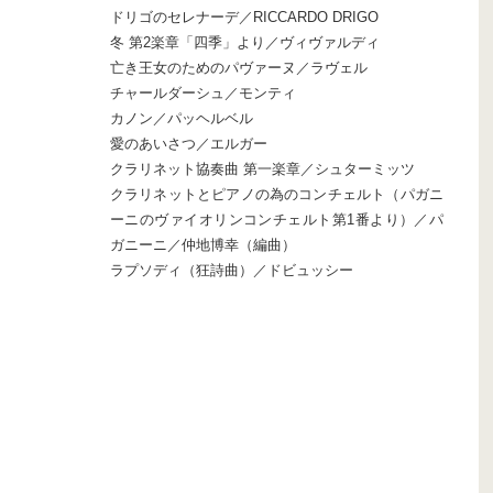
ドリゴのセレナーデ／RICCARDO DRIGO
冬 第2楽章「四季」より／ヴィヴァルディ
亡き王女のためのパヴァーヌ／ラヴェル
チャールダーシュ／モンティ
カノン／パッヘルベル
愛のあいさつ／エルガー
クラリネット協奏曲 第一楽章／シュターミッツ
クラリネットとピアノの為のコンチェルト（パガニ
ーニのヴァイオリンコンチェルト第1番より）／パ
ガニーニ／仲地博幸（編曲）
ラプソディ（狂詩曲）／ドビュッシー