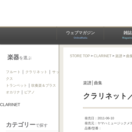
ウェブマガジン
雑誌
OnlineMedia
Magazin
楽器
STORE TOP
>
CLARINET
>
楽譜
>
曲
を選ぶ
｜
｜
フルート
クラリネット
サッ
クス
楽譜│曲集
｜
トランペット
吹奏楽＆ブラス
｜
オカリナ
ピアノ
クラリネット
CLARINET
発売日：2011-06-10
カテゴリー
発売元：ヤマハミュージックメ
で探す
品番/型番：