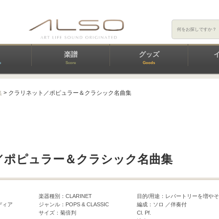
楽譜
グッズ
e
Score
Goods
集
> クラリネット／ポピュラー＆クラシック名曲集
／ポピュラー＆クラシック名曲集
楽器種別：CLARINET
目的/用途：レパートリーを増や
ディア
ジャンル：POPS & CLASSIC
編成：ソロ ／伴奏付
サイズ：菊倍判
Cl. Pf.