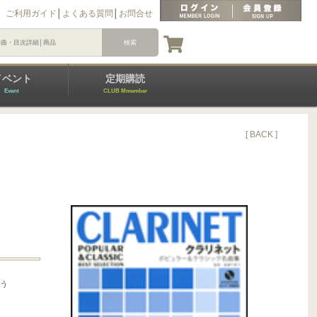
ご利用ガイド
│
よくある質問
│
お問合せ
イベント
定期購読
Event
CLUB Mmember
[ BACK ]
そう