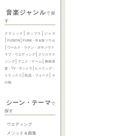
音楽ジャンル
で探
す
│
│
クラシック
ポップス
ジャズ
│
│
FUSION
FUNK・R＆B/ソウル
│
ワールド・ラテン・ボサノヴァ
│
ラブ・ウエディング
クリスマス
│
│
ソング
アニメ・ゲーム
映画音
│
楽・TV・サントラ
ヒーリング・
│
│
リラックス
民謡・フォーク
そ
の他
シーン・テーマ
で
探す
ウエディング
メソッド＆曲集