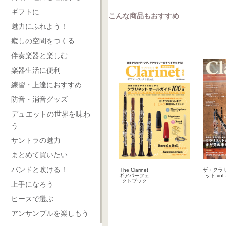
ギフトに
こんな商品もおすすめ
魅力にふれよう！
癒しの空間をつくる
伴奏楽器と楽しむ
楽器生活に便利
練習・上達におすすめ
防音・消音グッズ
デュエットの世界を味わ
う
サントラの魅力
まとめて買いたい
バンドと吹ける！
The Clarinet
ザ・クラ
ギアパーフェ
ット vol.
クトブック
上手になろう
2024-09-27
2023-0
雑誌
雑
ピースで選ぶ
アンサンブルを楽しもう