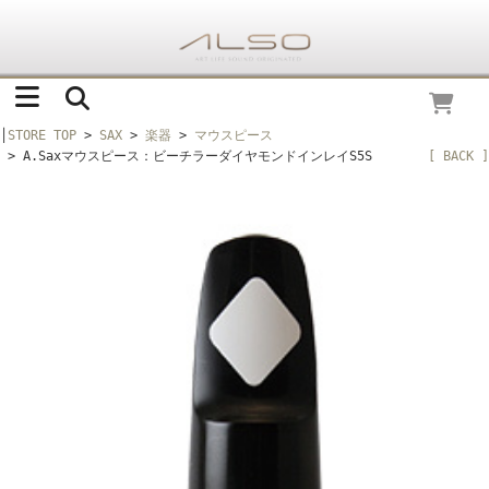
│
STORE TOP
>
SAX
>
楽器
>
マウスピース
> A.Saxマウスピース：ビーチラーダイヤモンドインレイS5S
[ BACK ]