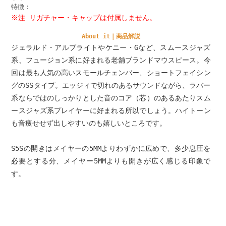
特徴：
※注 リガチャー・キャップは付属しません。
About it｜商品解説
ジェラルド・アルブライトやケニー・Gなど、スムースジャズ
系、フュージョン系に好まれる老舗ブランドマウスピース。今
回は最も人気の高いスモールチェンバー、ショートフェイシン
グのSSタイプ。エッジィで切れのあるサウンドながら、ラバー
系ならではのしっかりとした音のコア（芯）のあるあたりスム
ースジャズ系プレイヤーに好まれる所以でしょう。ハイトーン
も音痩せせず出しやすいのも嬉しいところです。
S5Sの開きはメイヤーの5MMよりわずかに広めで、多少息圧を
必要とする分、メイヤー5MMよりも開きが広く感じる印象で
す。