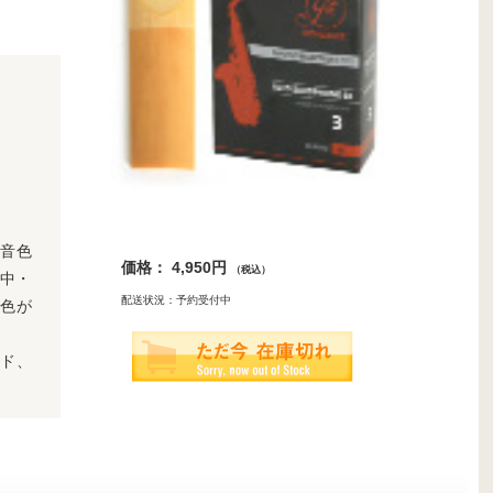
音色
価格： 4,950円
（税込）
。中・
配送状況：予約受付中
色が
ド、