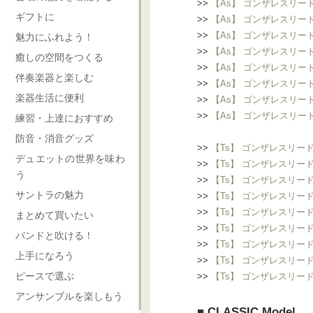
>>
【As】 ゴンザレスリード Re
ギフトに
>>
【As】 ゴンザレスリード Re
>>
【As】 ゴンザレスリード Re
魅力にふれよう！
>>
【As】 ゴンザレスリード Re
癒しの空間をつくる
>>
【As】 ゴンザレスリード Re
伴奏楽器と楽しむ
>>
【As】 ゴンザレスリード Re
楽器生活に便利
>>
【As】 ゴンザレスリード Re
>>
【As】 ゴンザレスリード Re
練習・上達におすすめ
防音・消音グッズ
>>
【Ts】 ゴンザレスリード Re
デュエットの世界を味わ
>>
【Ts】 ゴンザレスリード Reg
う
>>
【Ts】 ゴンザレスリード Reg
サントラの魅力
>>
【Ts】 ゴンザレスリード Re
>>
【Ts】 ゴンザレスリード Reg
まとめて買いたい
>>
【Ts】 ゴンザレスリード Reg
バンドと吹ける！
>>
【Ts】 ゴンザレスリード Re
上手になろう
>>
【Ts】 ゴンザレスリード Reg
ピースで選ぶ
>>
【Ts】 ゴンザレスリード Re
アンサンブルを楽しもう
■ CLASSIC Model