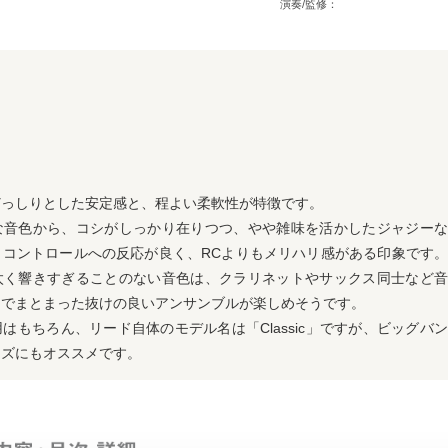
演奏/監修：
どっしりとした安定感と、程よい柔軟性が特徴です。
な音色から、コシがしっかり在りつつ、やや雑味を活かしたジャジーな
。コントロールへの反応が良く、
RC
よりもメリハリ感がある印象です
太く響きすぎることのない音色は、クラリネットやサックス同士など音
アでまとまった抜けの良いアンサンブルが楽しめそうです。
用はもちろん、リード自体のモデル名は「
Classic
」ですが、ビッグバン
ャズにもオススメです。