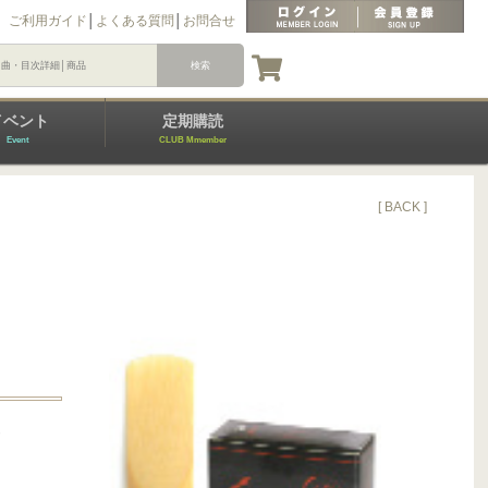
ご利用ガイド
│
よくある質問
│
お問合せ
イベント
定期購読
Event
CLUB Mmember
[ BACK ]