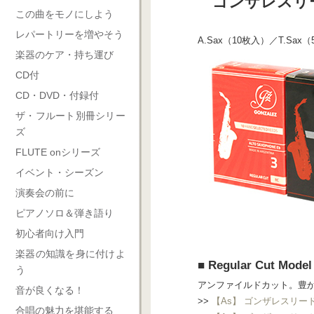
ゴンザレスリード
この曲をモノにしよう
レパートリーを増やそう
A.Sax（10枚入）／T.Sax
楽器のケア・持ち運び
CD付
CD・DVD・付録付
ザ・フルート別冊シリー
ズ
FLUTE onシリーズ
イベント・シーズン
演奏会の前に
ピアノソロ＆弾き語り
初心者向け入門
楽器の知識を身に付けよ
■ Regular Cut Mo
う
アンファイルドカット。豊
音が良くなる！
>>
【As】 ゴンザレスリード Re
合唱の魅力を堪能する