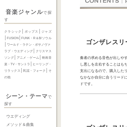
音楽ジャンル
で探
す
│
│
クラシック
ポップス
ジャズ
│
│
FUSION
FUNK・R＆B/ソウル
ゴンザレスリ
│
ワールド・ラテン・ボサノヴァ
│
ラブ・ウエディング
クリスマス
│
│
奏者の求める音色が出しや
ソング
アニメ・ゲーム
映画音
│
し悪しを左右することはも
楽・TV・サントラ
ヒーリング・
│
│
支出になるので、購入した
リラックス
民謡・フォーク
そ
なかなか自分に合うリード
の他
ドです。
シーン・テーマ
で
探す
ウエディング
メソッド＆曲集