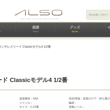
楽譜
グッズ
e
Score
Goods
ゴンザレスリード Classicモデル4 1/2番
Classicモデル4 1/2番
楽器種別：SAX
目的/用途：楽器のケア・持ち運び
ジャンル：
編成：
サイズ：4 1/2番
演奏レベル：