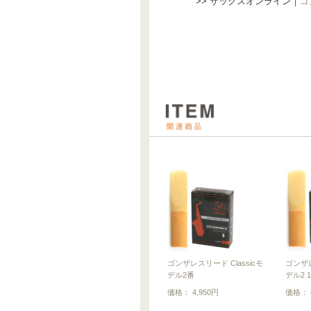
>> サックスオンライン｜
ゴ
ゴンザレスリード Classicモ
ゴンザレ
デル2番
デル2 1
価格： 4,950円
価格： 4