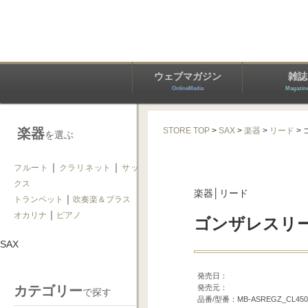
ウェブマガジン
雑誌
OnlineMedia
Magazin
楽器
STORE TOP
>
SAX
>
楽器
>
リード
> 
を選ぶ
｜
｜
フルート
クラリネット
サッ
クス
楽器│リード
｜
トランペット
吹奏楽＆ブラス
｜
オカリナ
ピアノ
ゴンザレスリード 
SAX
発売日：
カテゴリー
発売元：
で探す
品番/型番：MB-ASREGZ_CL450