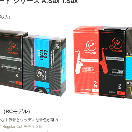
 シリーズ A.Sax T.Sax
（5枚入）
del （RCモデル）
かな中低音とウッディな音色が魅力
gular Cut モデル 2番