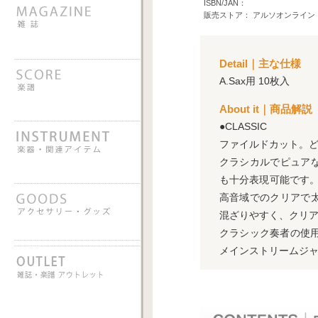
ISBN/JAN：
販売ストア： アルソオンライン
Detail｜主な仕様
A.Sax用 10枚入
About it｜商品解説
●CLASSIC
ファイルドカット。
クラシカルでピュア
も十分表現可能です
高音域でのクリアで
混ざりやすく、クリ
クラシック奏者の使
メインストリームジ