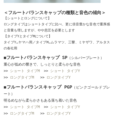
＜フルートバランスキャップの種類と音色の傾向＞
【ショートとロングについて】
ロングタイプはショートタイプに比べ、更に倍音豊かな音色で重厚感
と音量も増しますが、やや息圧を必要とします
【タイプYとタイプMについて】
タイプY…ヤマハ用／タイプM…ムラマツ、三響、ミヤザワ、アルタス
の各社用
◼︎フルートバランスキャップ SP
（シルバープレート）
重心が低めの響きで、しっとりと柔らかな音色
>>
ショート タイプM
>>
ショート タイプY
>>
ロングタイプM
>>
ロングタイプY
◼︎フルートバランスキャップ PGP
（ピンクゴールドプレ
ート）
明るめながら柔らかさもある落ち着いた音色
>>
ショート タイプM
>>
ショート タイプY
>>
ロングタイプM
>>
ロングタイプY