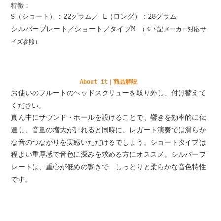
特徴：
S（ショート）：22グラム／ L（ロング）：28グラム
シルバープレート／ショート／タイプM
（※下記メーカー対応サ
イズ参照）
About it｜商品解説
お使いのフルートのヘッドスクリューを取り外し、付け替えて
ください。
真ん中にサウンド・ホールを設けることで、響きを効率的に伝
達し、音量の増大が計れると同時に、レガート演奏では滑らか
な音のつながりを実感いただけるでしょう。ショートタイプは
程よい重厚感で音色に深みを求める方にオススメ。シルバープ
レートは、重心が低めの響きで、しっとりと柔らかな音色特性
です。