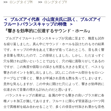
>>
ロングタイプM
>>
ロングタイプY
＜ ブルズアイ代表 小山宣夫氏に訊く、ブルズアイ
フルートバランスキャップの特徴 ＞
『響きを効率的に伝達するサウンド・ホール』
ブルズアイフルートバランスキャップが完成に至まで、幾度も試作
を繰り返しました。真ん中にサウンド・ホールを設けたのもその結果
です。キャップの中央をあえて塞がず造ってみたところ、音も良く響
き音量も増大したので、この形状としました。しかし、ただまっすぐ
穴を開ければ良いということではなく、穴の端に面取りがしてあるの
ですが、この角度や面取りの深さも何度も大きさを変えて、ベストな
響きのポイントを探し出しました。試しにこのホール部分をセロハン
テープなどで塞ぐと、響きが半減され音色も艶を失ってしまいます。
意外な気もしますが、この中央に開けた穴によって、響きが効率的に
伝達されて音量の増大も計れたのだと思います。
バランスキャップの素材は、金属の中でも響きの良いブラス材に各
種メッキ加工が施してあります。フルートに限らず管楽器はパーツ同
士で異種材を組み合わせることで、多くの倍音が付加され豊かな音色