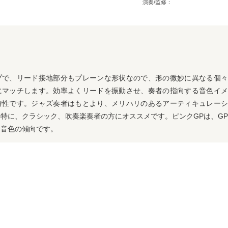
演奏/監修：
プで、リード接地部分もプレーンな形状なので、形の微妙に異なる個々
にマッチします。効率よくリードを振動させ、奏者の指向する音色イメ
特性です。ジャズ奏者はもとより、メリハリのあるアーティキュレーシ
特に、クラシック、吹奏楽奏者の方にオススメです。ピンクGPは、G
な音色の傾向です。