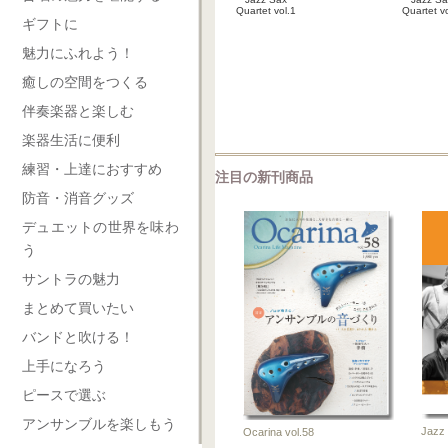
Quartet v
Quartet vol.1
ギフトに
2026-0
2026-06-10
楽
楽譜
魅力にふれよう！
癒しの空間をつくる
伴奏楽器と楽しむ
楽器生活に便利
練習・上達におすすめ
注目の新刊商品
防音・消音グッズ
デュエットの世界を味わ
う
サントラの魅力
まとめて買いたい
バンドと吹ける！
上手になろう
ピースで選ぶ
アンサンブルを楽しもう
Jazz 
Ocarina vol.58