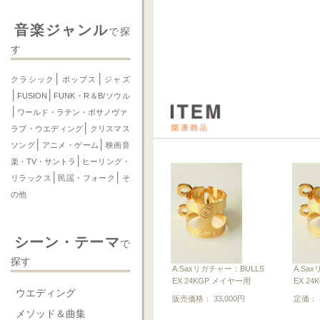
音楽ジャンル
で探
す
│
│
クラシック
ポップス
ジャズ
│
│
FUSION
FUNK・R＆B/ソウル
│
ワールド・ラテン・ボサノヴァ
│
ラブ・ウエディング
クリスマス
│
│
ソング
アニメ・ゲーム
映画音
│
楽・TV・サントラ
ヒーリング・
│
│
リラックス
民謡・フォーク
そ
の他
シーン・テーマ
で
探す
A.Saxリガチャー：BULLS
A.Sa
EX 24KGP メイヤー用
EX 2
ウエディング
販売価格： 33,000円
定価： 3
メソッド＆曲集