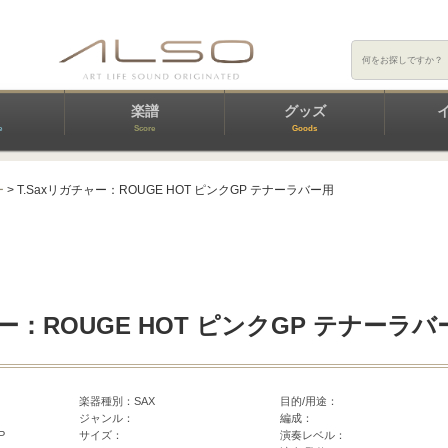
楽譜
グッズ
e
Score
Goods
ー
> T.Saxリガチャー：ROUGE HOT ピンクGP テナーラバー用
ャー：ROUGE HOT ピンクGP テナーラバ
楽器種別：SAX
目的/用途：
ジャンル：
編成：
P
サイズ：
演奏レベル：