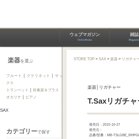
ウェブマガジン
雑誌
OnlineMedia
Magazin
楽器
STORE TOP
>
SAX
>
楽器
>
リガチャ
を選ぶ
｜
｜
フルート
クラリネット
サッ
クス
楽器│リガチャー
｜
トランペット
吹奏楽＆ブラス
｜
オカリナ
ピアノ
T.Saxリガチ
SAX
発売日：2015-10-27
カテゴリー
発売元：
で探す
品番/型番：MB-TSLGBE_RHPG