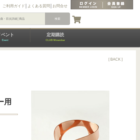
ご利用ガイド
│
よくある質問
│
お問合せ
イベント
定期購読
Event
CLUB Mmember
[ BACK ]
ー用