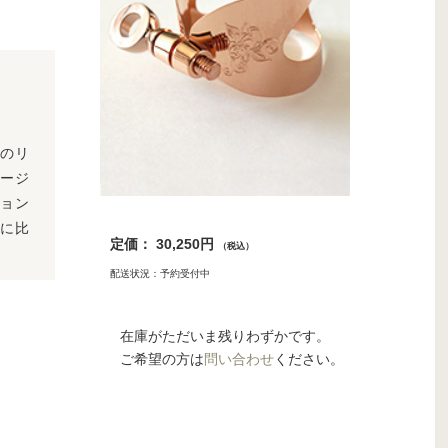
のリ
ージ
ョン
Pに比
定価： 30,250円
（税込）
配送状況：予約受付中
在庫がただいま残りわずかです。
ご希望の方は
問い合わせ
ください。