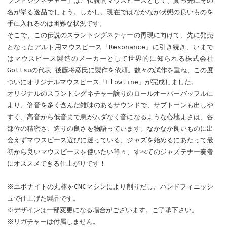
ラントシグネチャー」は、伝説的マウスピースとして、真っ先にその
名が挙る逸品でしょう。しかし、現在ではなかなか状態の良いものを
手に入れるのは困難な状況です。
そこで、この伝説のスラントシグネチャーの再現に向けて、先に発売
となったアルト用マウスピース「Resonance」に引き続き、いまで
はマウスピース製造のメーカーとして世界的に知られる株式会社
Gottsuの代表 後藤将彦氏に製作を依頼。数々の試作を重ね、この度
ついにオリジナルマウスピース「Flowline」が完成しました。
オリジナルのスラントシグネチャー譲りのロールオーバーバッフルに
より、倍音を多く含んだ雑味のあるサウンドで、サブトーンも出しや
すく、高音から低音まで息がムダなく音になるような心地よさは、各
部位の精密さ、造りの良さを物語っています。なかなか良いものに出
会えずマウスピース選びに迷っている、ジャズを始めるにあたって最
初から良いマウスピースを使いたい等々、すべてのジャズテナー奏者
にオススメできる仕上がりです！
※エボナイトの丸棒をCNCマシンにより削りだし、ハンドフィニッシ
ュで仕上げた製品です。
※デザインは一部変更になる場合がございます。ご了承下さい。
※リガチャーは付属しません。