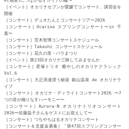
∞(無限)につながるオカリナの輪〜
［イベント］オカリナセブンが愛媛でコンサート、講習会を
開催
［コンサート］デュオたんとコンサートツアー2026
［コンサート］Ocarina スプリングコンサート〜in 千
葉〜
［コンサート］茨木智博コンサートスケジュール
［コンサート］Takashi コンサートスケジュール
［コンサート］花久の里・バラまつり
［イベント］第23回オカリナ三昧してみませんか
［コンサート］君塚トリオ 癒やしのオカリナクラシック
Vol.6
［コンサート］大正浪漫漂う秘湯 銀山温泉 de オカリナラ
イブ
［コンサート］オカリナ・ディライトコンサート2026 〜7
つの音が織りなすハーモニー〜
［コンサート］Aurora-N オカリナトリオコンサート
2026〜佐藤益子さんをゲストにお迎えして〜
［コンサート］つちやちはるオカリナコンサート
［コンサート＆支援金募集］「第47回スプリングコンサー