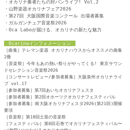
・オカリナ奏者たちの対バンライブ! Vol.2
・山野楽器オカリナフェア2026
・第27回 大阪国際音楽コンクール 出場者募集
・ガルガンチュア音楽祭2026
・Oca Laboが届ける、オカリナの新たな魅力
Ocarinaインフォメーション
［曲集］テレマン楽器 オカリナハウスからオススメの曲集
2冊
［音楽祭］今年もあの熱い祭りがやってくる! 東京サウン
ドセレクション音楽祭2026
［コンサートレビュー/参加者募集］大阪泉州オカリナライ
ブ vol.17
［参加者募集］第7回あいちオカリナフェスタ
［参加者募集］第2回オホーツクオカリナフェスティバル
［参加者募集］南大阪オカリナフェスタ2026(第21回)開催
要項
［音楽祭］第10回土笛の音楽祭
［フェスティバル］第8回石巻でオカリナフェスティバル〜