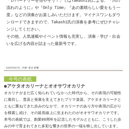
「レパートリーを増やそう！」ではTakashi氏による、『川の
流れのように』や『Only Time』『あの素晴らしい愛をもう一
度』などの演奏がお楽しみいただけます。マイナスワンもダウ
ンロードできますので、Takashi氏の演奏を参考にぜひチャレ
ンジしてください。
その他、人気連載やイベント情報も充実し、演奏・学び・出会
いを広げる内容が詰まった最新号です。
今号の表紙
●アケタオカリーナとオオサワオカリナ
オカリナがまだ広く知られていなかった時代から、その表現の可能性
に着目し、普及と発展を支えてきたプリマ楽器。アケタオカリーナと
ともに重ねてきた歩みのなかで、オカリーナのあり方や表現の広がり
を模索し続け、その延長線上に生まれたのがオオサワオカリナです。
本号の表紙では、創業80周年を記念したモデルとともに、こうした歩
みの中で育まれてきた多彩な響きの世界の一端を映し出しています。