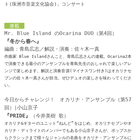
ト(珠洲市音楽文化協会)」コンサート
連載
Mr. Blue Island のOcarina DUO（第4回）
『冬から春へ』
編曲：青島広志／解説・演奏：佐々木一真
作曲家 Blue Islandさんこと、青島広志さんの連載。Ocarina2本
で演奏できる最小のアンサンブルを青島先生のおしゃれで楽しいアレ
ンジで楽しめます。解説と演奏音源(マイナスワン付き)はオカリナセ
ブンの佐々木一真さんが担当。ぜひデュオの楽しさを味わってくださ
い。
今日からチャレンジ！ オカリナ・アンサンブル（第57
小山京子
回）
│
『PRIDE』
（今井美樹 歌）
オカリナ&ギターのユニット“ねんど”をはじめ、オカリナセブンやオ
カリナ・ディライトのメンバーでもある小山京子さんが、ポップスか
らクラシックまで様々なジャンルの名曲をオカリナ・アンサンブルに