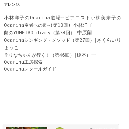
アレンジ。
小林洋子のOcarina道場~ピアニスト小柳美奈子の
小林洋子
Ocarina奏者への道~(第10回)
│
中原蘭
蘭のYUMEIRO diary（第34回）
│
さくらいり
Ocarinaシンギング・メソッド（第27回）
│
ょうこ
榎本正一
丘りなちゃんが行く！（第46回）
│
Ocarina工房探索
Ocarinaスクールガイド