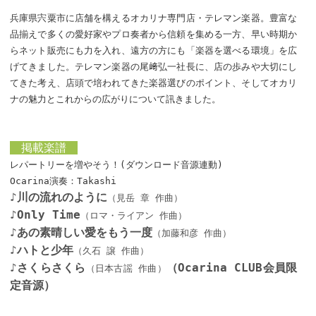
兵庫県宍粟市に店舗を構えるオカリナ専門店・テレマン楽器。豊富な
品揃えで多くの愛好家やプロ奏者から信頼を集める一方、早い時期か
らネット販売にも力を入れ、遠方の方にも「楽器を選べる環境」を広
げてきました。テレマン楽器の尾﨑弘一社長に、店の歩みや大切にし
てきた考え、店頭で培われてきた楽器選びのポイント、そしてオカリ
ナの魅力とこれからの広がりについて訊きました。
掲載楽譜
レパートリーを増やそう！(ダウンロード音源連動)
Ocarina演奏：Takashi
♪川の流れのように
（見岳 章 作曲）
♪Only Time
（ロマ・ライアン 作曲）
♪あの素晴しい愛をもう一度
（加藤和彦 作曲）
♪ハトと少年
（久石 譲 作曲）
♪さくらさくら
（Ocarina CLUB会員限
（日本古謡 作曲）
定音源）