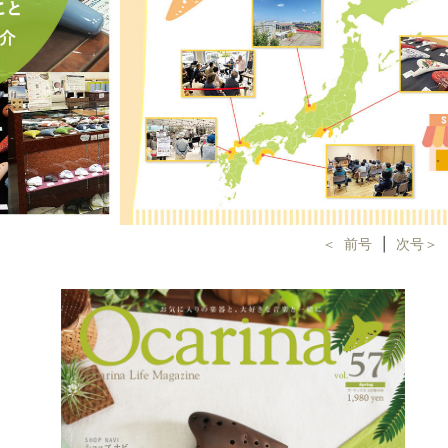
＜ 前号
│
次号＞