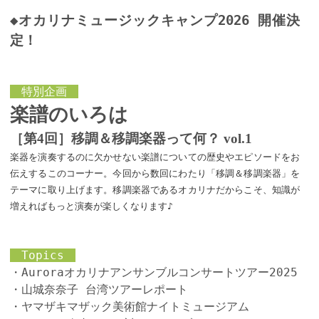
◆オカリナミュージックキャンプ2026 開催決
定！
特別企画
楽譜のいろは
［第4回］移調＆移調楽器って何？ vol.1
楽器を演奏するのに欠かせない楽譜についての歴史やエピソードをお
伝えするこのコーナー。今回から数回にわたり「移調＆移調楽器」を
テーマに取り上げます。移調楽器であるオカリナだからこそ、知識が
増えればもっと演奏が楽しくなります♪
Topics
・Auroraオカリナアンサンブルコンサートツアー2025
・山城奈奈子 台湾ツアーレポート
・ヤマザキマザック美術館ナイトミュージアム