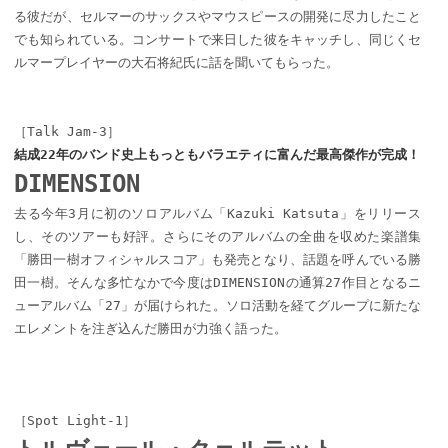
る彼だが、セルマーのサックスやマウスピースの開発に尽力したこと
でも知られている。コンサートで来日した彼をキャッチし、同じくセ
ルマープレイヤーの大石将紀氏に話を聞いてもらった。
［Talk Jam-3］
結成22年のバンド史上もっともバラエティに富んだ最高傑作が完成！
DIMENSION
去る今年3月に初のソロアルバム「Kazuki Katsuta」をリリース
し、そのツアーも好評。さらにそのアルバムの全曲を収めた楽譜集
「勝田一樹オフィシャルスコア」も発売となり、話題を呼んでいる勝
田一樹。そんな多忙なかで今度はDIMENSIONの通算27作目となるニ
ューアルバム「27」が届けられた。ソロ活動を経てグループに新たな
エレメントを注ぎ込んだ勝田が力強く語った。
［Spot Light-1］