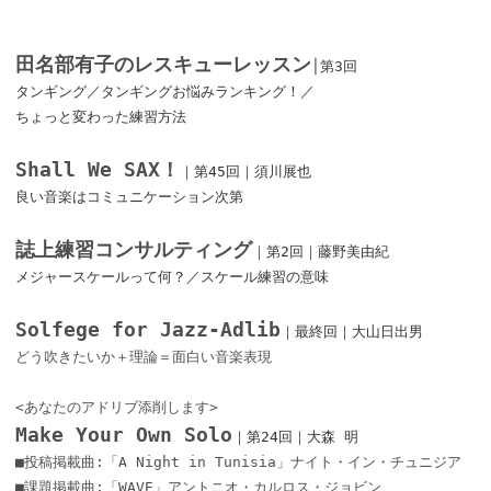
田名部有子のレスキューレッスン
│第3回
タンギング／タンギングお悩みランキング！／
ちょっと変わった練習方法
Shall We SAX！
｜第45回｜須川展也
良い音楽はコミュニケーション次第
誌上練習コンサルティング
｜第2回｜藤野美由紀
メジャースケールって何？／スケール練習の意味
Solfege for Jazz-Adlib
｜最終回｜大山日出男
どう吹きたいか＋理論＝面白い音楽表現
<あなたのアドリブ添削します>
Make Your Own Solo
｜第24回｜大森 明
■投稿掲載曲:「A Night in Tunisia」ナイト・イン・チュニジア
■課題掲載曲:「WAVE」アントニオ・カルロス・ジョビン