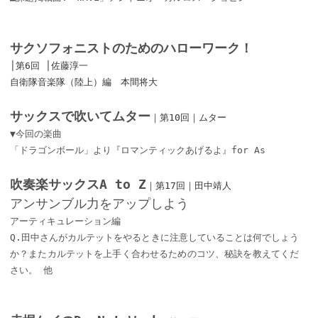
サクソフォニストのためのハローワーク！
│第6回 │佐藤淳一
自衛隊音楽隊（陸上）編 本間将大
サックスで吹いてムター
｜第10回｜ムター
▼今回の楽曲
「ドラゴンボール」より『ロマンティックあげるよ』for As
吹奏楽サックスA to Z
｜第17回｜田中靖人
アンサンブル力をアップしよう
アーティキュレーション編
Q.田中さんがカルテットをやるときに注意していることは何でしょう
か？またカルテットを上手く合わせるためのコツ、秘訣を教えてくだ
さい。 他