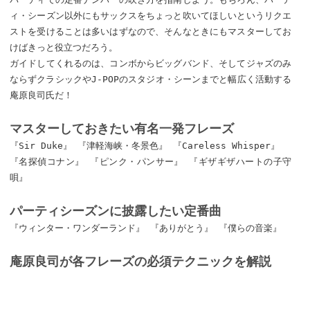
ィ・シーズン以外にもサックスをちょっと吹いてほしいというリクエ
ストを受けることは多いはずなので、そんなときにもマスターしてお
けばきっと役立つだろう。
ガイドしてくれるのは、コンボからビッグバンド、そしてジャズのみ
ならずクラシックやJ-POPのスタジオ・シーンまでと幅広く活動する
庵原良司氏だ！
マスターしておきたい有名一発フレーズ
『Sir Duke』 『津軽海峡・冬景色』 『Careless Whisper』
『名探偵コナン』 『ピンク・パンサー』 『ギザギザハートの子守
唄』
パーティシーズンに披露したい定番曲
『ウィンター・ワンダーランド』 『ありがとう』 『僕らの音楽』
庵原良司が各フレーズの必須テクニックを解説