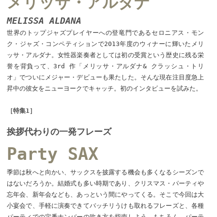
メリッサ・アルダナ
MELISSA ALDANA
世界のトップジャズプレイヤーへの登竜門であるセロニアス・モン
ク・ジャズ・コンペティションで2013年度のウィナーに輝いたメリ
ッサ・アルダナ。女性器楽奏者としては初の受賞という歴史に残る栄
誉を背負って、3rd 作「メリッサ・アルダナ& クラッシュ・トリ
オ」でついにメジャー・デビューも果たした。そんな現在注目度急上
昇中の彼女をニューヨークでキャッチ。初のインタビューを試みた。
［特集1］
挨拶代わりの一発フレーズ
Party SAX
季節は秋へと向かい、サックスを披露する機会も多くなるシーズンで
はないだろうか。結婚式も多い時期であり、クリスマス・パーティや
忘年会、新年会なども、あっという間にやってくる。そこで今回は大
小宴会で、手軽に演奏できてバッチリうけも取れるフレーズと、各種
パーティでの定番ナンバーの吹き方を指南しよう。もちろん、パーテ