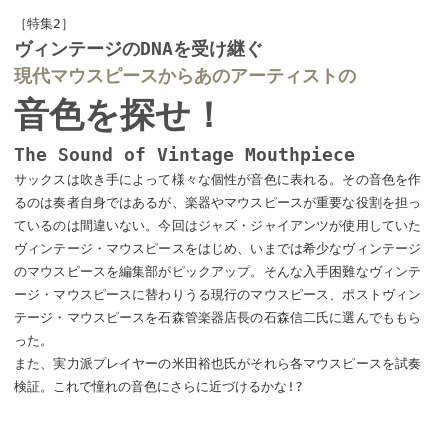
［特集2］
ヴィンテージのDNAを受け継ぐ
現代マウスピースからあのアーティストの
音色を探せ！
The Sound of Vintage Mouthpiece
サックスは吹き手によって様々な個性が音色に表れる。その音色を作
るのは奏者自身ではあるが、楽器やマウスピースが重要な役割を担っ
ているのは間違いない。今回はジャズ・ジャイアンツが使用していた
ヴィンテージ・マウスピースをはじめ、いまでは希少なヴィンテージ
のマウスピースを編集部がピックアップ。そんな入手困難なヴィンテ
ージ・マウスピースに替わりうる現行のマウスピース、ポストヴィン
テージ・マウスピースを石森管楽器店長の石森信二氏に選んでももら
った。
また、実力派プレイヤーの米田裕也氏がそれら各マウスピースを試奏
検証。これで憧れの音色にさらに近づけるかな!?