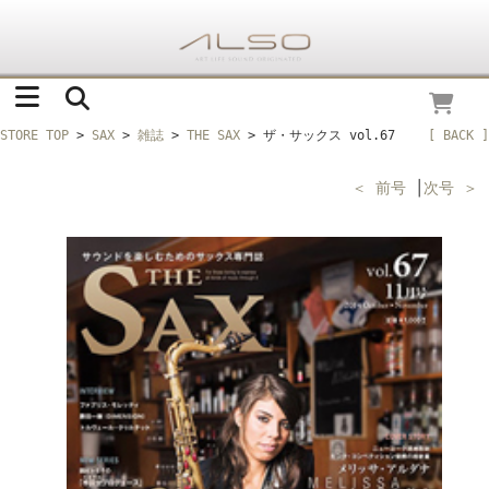
STORE TOP
>
SAX
>
雑誌
>
THE SAX
> ザ・サックス vol.67
[ BACK ]
＜ 前号
│
次号 ＞