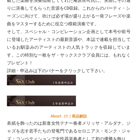
載した楽曲を演奏指南してくれた庵原良司氏に、実際にその通
りに演奏してもらった音源をCD収録。これからのパーティ・シ
ーズンに向けて、吹けば必ず場が盛り上がる一発フレーズや楽
曲をマスターするために役立つ模範演奏です。
そして、スペシャル・コンピレーション企画として本号や前号
に登場したアーティストの最新音源や、本誌で連載を担当して
いるお馴染みのアーティストの人気トラックを収録していま
す。この特別な一枚をザ・サックスクラブ会員には、もれなく
プレゼント！
詳細・申込みは下のバナーをクリックして下さい。
About it｜商品解説
表紙を飾ったのは新進女性テナー奏者メリッサ・アルダナ。ジ
ャズを志す若手たちの登竜門であるセロニアス・モンク・ジャ
ズ・コンペティションで女性器楽奏者として初の優勝を飾り、