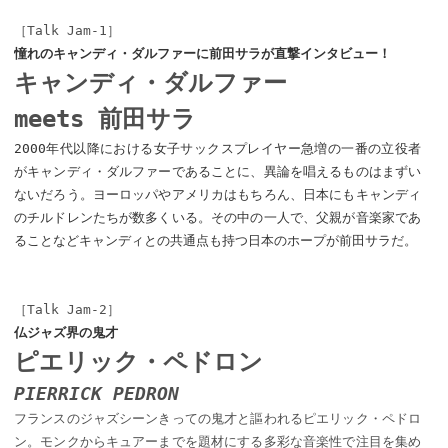
［Talk Jam-1］
憧れのキャンディ・ダルファーに前田サラが直撃インタビュー！
キャンディ・ダルファー
meets 前田サラ
2000年代以降における女子サックスプレイヤー急増の一番の立役者
がキャンディ・ダルファーであることに、異論を唱えるものはまずい
ないだろう。ヨーロッパやアメリカはもちろん、日本にもキャンディ
のチルドレンたちが数多くいる。その中の一人で、父親が音楽家であ
ることなどキャンディとの共通点も持つ日本のホープが前田サラだ。
［Talk Jam-2］
仏ジャズ界の鬼才
ピエリック・ペドロン
PIERRICK PEDRON
フランスのジャズシーンきっての鬼才と謳われるピエリック・ペドロ
ン。モンクからキュアーまでを題材にする多彩な音楽性で注目を集め