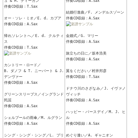
ュ & M. ディーガン
伴奏CD収録：A.Sax
伴奏CD収録：T.Sax
結婚行進曲／F. メンデルスゾーン
オー・ソレ・ミオ／E. d. カプア
伴奏CD収録：A.Sax
伴奏CD収録：A.Sax
帰れソレントへ／E. d. クルティ
金婚式／G. マリー
ス
伴奏CD収録：A.Sax
伴奏CD収録：T.Sax
旅立ちの日に／坂本浩美
伴奏CD収録：A.Sax
カントリー・ロード／
B. ダノフ & T. ニーバート & J.
翼をください／村井邦彦
デンヴァー
伴奏CD収録：T.Sax
伴奏CD収録：A.Sax
ドナウ川のさざなみ／J. イヴァノ
グリーンスリーブス／イングランド
ヴィッチ
民謡
伴奏CD収録：A.Sax
伴奏CD収録：A.Sax
ハッピー・バースデイ／M. J. ヒ
シェルブールの雨傘／M. ルグラン
ル
伴奏CD収録：A.Sax
伴奏CD収録：A.Sax
シング・シング・シング／L. プリ
めぐり逢い／A. ギャニオン