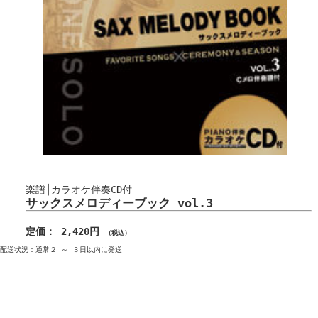
楽譜│カラオケ伴奏CD付
サックスメロディーブック vol.3
定価： 2,420円
（税込）
配送状況：通常２ ～ ３日以内に発送