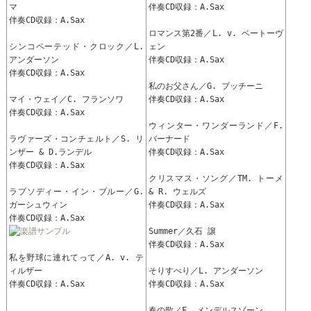
マ
伴奏CD収録：A.Sax
伴奏CD収録：A.Sax
ロマンス第2番／L. v. ベートーヴ
シンコペーテッド・クロック／L.
ェン
アンダーソン
伴奏CD収録：A.Sax
伴奏CD収録：A.Sax
私のお父さん／G. プッチーニ
マイ・ウェイ／C. フランソワ
伴奏CD収録：A.Sax
伴奏CD収録：A.Sax
ウィンター・ワンダーランド／F.
ラヴァーズ・コンチェルト／S. リ
バーナード
ンザー & D.ランデル
伴奏CD収録：A.Sax
伴奏CD収録：A.Sax
クリスマス・ソング／TM. トーメ
ラプソディー・イン・ブルー／G.
& R. ウェルズ
ガーシュウィン
伴奏CD収録：A.Sax
伴奏CD収録：A.Sax
Summer／久石 譲
伴奏CD収録：A.Sax
私を野球に連れてって／A. v. テ
ィルザー
そりすべり／L. アンダーソン
伴奏CD収録：A.Sax
伴奏CD収録：A.Sax
春の歌／F. メンデルスゾーン