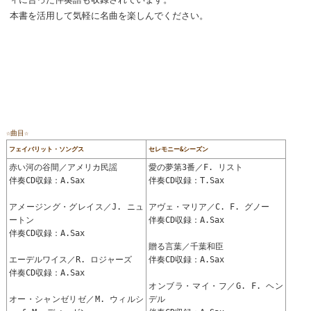
本書を活用して気軽に名曲を楽しんでください。
☆曲目☆
フェイバリット・ソングス
セレモニー&シーズン
赤い河の谷間／アメリカ民謡
愛の夢第3番／F. リスト
伴奏CD収録：A.Sax
伴奏CD収録：T.Sax
アメージング・グレイス／J. ニュ
アヴェ・マリア／C. F. グノー
ートン
伴奏CD収録：A.Sax
伴奏CD収録：A.Sax
贈る言葉／千葉和臣
エーデルワイス／R. ロジャーズ
伴奏CD収録：A.Sax
伴奏CD収録：A.Sax
オンブラ・マイ・フ／G. F. ヘン
オー・シャンゼリゼ／M. ウィルシ
デル