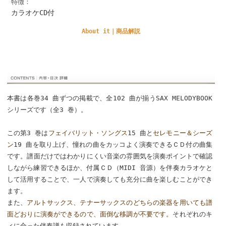
特徴：
カラオケCD付
About it｜商品解説
本書は各巻34 曲ずつの掲載で、全102 曲が揃うSAX MELODYBOOK
シリーズです（全3 巻）。
この第3 巻は
フェイバリット・ソングス
15 曲と
セレモニー＆シーズ
ン
19 曲を取り上げ、憧れの曲をカッコよく演奏できるＣＤ付の曲集
です。譜面だけではわかりにくい音楽の雰囲気を演奏ポイントで確認
しながら練習できるほか、付属ＣＤ（MIDI 音源）を伴奏カラオケと
して活用することで、一人で演奏しても充分に曲を楽しむことができ
ます。
また、
アルトサックス、テナーサックスのどちらの楽器を用いても譜
面どおりに演奏ができるので、面倒な移調が不要です。
それぞれのキ
ィに合った伴奏譜も収録されています。