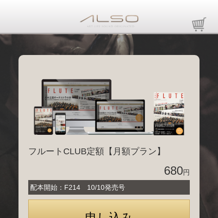
フルートCLUB定額【月額プラン】
680
円
配本開始：F214 10/10発売号