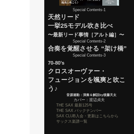
Special Contents-1
天然リード
一挙25モデル吹き比べ
〜最新リード事情［アルト編］〜
Special Contents-2
合奏を覚醒させる “架け橋”
Special Contents-3
70-80’s
クロスオーヴァー・
フュージョンを颯爽と吹こ
う♪
音源連動：演奏＆解説by後藤天太
カバー：渡辺貞夫
THE SAX 最新125号
THE SAX バックナンバー
SAX CLUB入会・更新はこちらから
サックス楽譜一覧