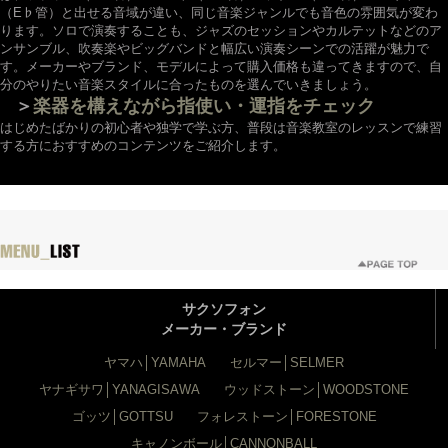
（E♭管）と出せる音域が違い、同じ音楽ジャンルでも音色の雰囲気が変わ
ります。ソロで演奏することも、ジャズのセッションやカルテットなどのア
ンサンブル、吹奏楽やビッグバンドと幅広い演奏シーンでの活躍が魅力で
す。メーカーやブランド、モデルによって購入価格も違ってきますので、自
分のやりたい音楽スタイルに合ったものを選んでいきましょう。
＞
楽器を構えながら指使い・運指をチェック
はじめたばかりの初心者や独学で学ぶ方、普段は音楽教室のレッスンで練習
する方におすすめのコンテンツをご紹介します。
サクソフォン
メーカー・ブランド
ヤマハ│YAMAHA
セルマー│SELMER
ヤナギサワ│YANAGISAWA
ウッドストーン│WOODSTONE
ゴッツ│GOTTSU
フォレストーン│FORESTONE
キャノンボール│CANNONBALL