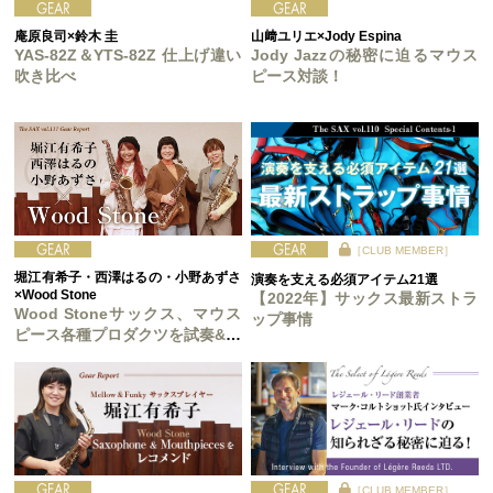
庵原良司×鈴木 圭
山﨑ユリエ×Jody Espina
YAS-82Z＆YTS-82Z 仕上げ違い
Jody Jazzの秘密に迫るマウス
吹き比べ
ピース対談！
［CLUB MEMBER］
堀江有希子・西澤はるの・小野あずさ
演奏を支える必須アイテム21選
×Wood Stone
【2022年】サックス最新ストラ
Wood Stoneサックス、マウス
ップ事情
ピース各種プロダクツを試奏&検
証
［CLUB MEMBER］