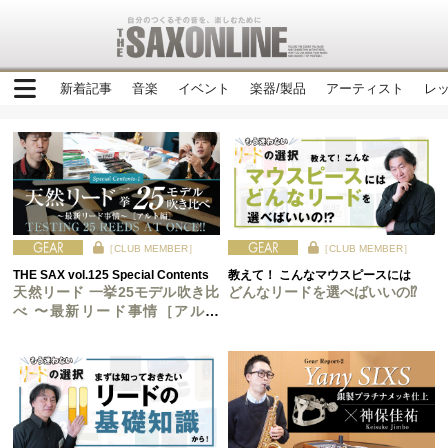
新着記事
音楽
イベント
楽器/製品
アーティスト
レ
［CLUB MEMBER］
［CLUB MEMBER］
THE SAX vol.125 Special Contents
教えて！ こんなマウスピースには
天然リード 一挙25モデル吹き比
どんなリードを選べばいいの⁉︎
べ 〜最新リード事情［アルト
編］〜