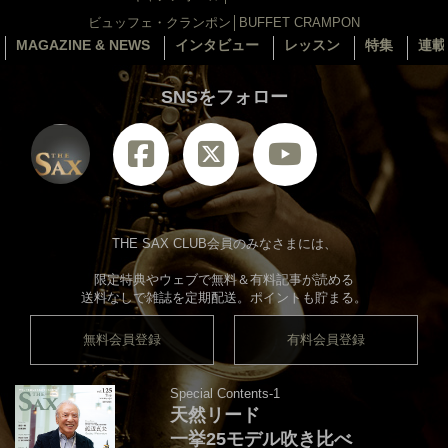
ビュッフェ・クランポン│BUFFET CRAMPON
MAGAZINE & NEWS
インタビュー
レッスン
特集
連載
SNSをフォロー
THE SAX CLUB会員のみなさまには、
限定特典やウェブで無料＆有料記事が読める
送料なしで雑誌を定期配送。ポイントも貯まる。
無料会員登録
有料会員登録
Special Contents-1
天然リード
一挙25モデル吹き比べ