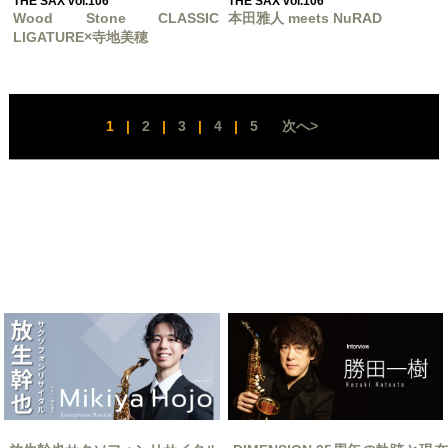
THE SAX vol.106
THE SAX vol.106
Wood Stone CLASSIC
本田雅人 meets NuRAD
LIGATURE×寺地美穂
1
|
2
|
3
|
4
|
5
次へ>