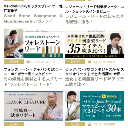
Mellow&Funkyサックスプレイヤー 堀
レジェール・リード創業者マーク・コ
江有希子
ルトショット氏インタビュー
Wood Stone Saxophone &
レジェール・リードの知られざ
Mouthpiecesをレコメンド
る秘密に迫る！
［CLUB MEMBER］
［CLUB MEMBER］
フォレストーン・ジャパンCEOラー
ビッグバンドやコンボジャズから ス
ス・ホイゼラー氏インタビュー
タジオワークまでと大活躍の 米田裕
竹の繊維を素材とする人工リー
也氏が徹底試奏！
進化する樹脂製リード35アイテ
ド“フォレストーンリード”
ム吹き比べ
［CLUB MEMBER］