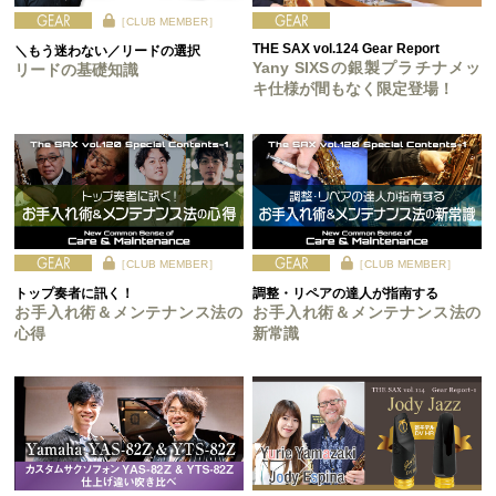
［CLUB MEMBER］
THE SAX vol.124 Gear Report
＼もう迷わない／リードの選択
Yany SIXSの銀製プラチナメッ
リードの基礎知識
キ仕様が間もなく限定登場！
［CLUB MEMBER］
［CLUB MEMBER］
トップ奏者に訊く！
調整・リペアの達人が指南する
お手入れ術＆メンテナンス法の
お手入れ術＆メンテナンス法の
心得
新常識