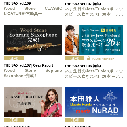
THE SAX vol.109
THE SAX vol.107 特集1
Wood Stone CLASSIC
いま注目のJazz/Fusion系 マウ
LIGATURE×宮崎真一
スピース吹き比べ!! 30本 ─テナ
ー編─
［CLUB MEMBER］
THE SAX vol.107│Gear Report
THE SAX vol.106 特集1
Wood Stone Soprano
いま注目のJazz/Fusion系 マウ
Saxophone完成！
スピース吹き比べ!! 26本 ─アル
ト編─