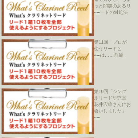
っと問題のあるリ
ードの対処法
第11回「プロが
使うリードと
は……前編」
第10回「シング
ルリード研究室
花井宏維さんにお
会いしました」