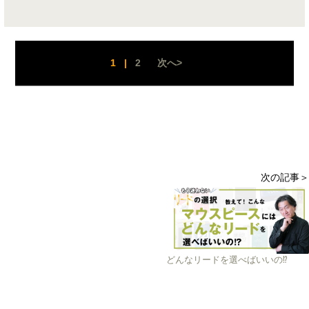
1
|
2
次へ>
次の記事＞
どんなリードを選べばいいの⁉︎