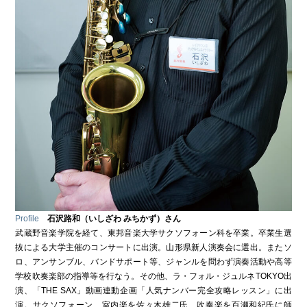
Profile
石沢路和（いしざわ みちかず）さん
武蔵野音楽学院を経て、東邦音楽大学サクソフォーン科を卒業。卒業生選
抜による大学主催のコンサートに出演。山形県新人演奏会に選出。またソ
ロ、アンサンブル、バンドサポート等、ジャンルを問わず演奏活動や高等
学校吹奏楽部の指導等を行なう。その他、ラ・フォル・ジュルネTOKYO出
演、「THE SAX」動画連動企画「人気ナンバー完全攻略レッスン」に出
演。サクソフォーン、室内楽を佐々木雄二氏、吹奏楽を百瀬和紀氏に師