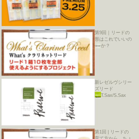
第9回｜リードの
形はこれでいいの
か？
新レゼルヴシリー
ズリード
T.Sax/S.Sax
第1回 | リードの
育て方から、ちょ