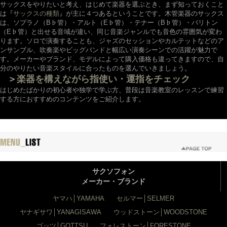
サックスをやりたいと考え、はじめて楽器を選ぶとき、まず知っておくこと
は『
サックスの種類
』が主に４つあるということです。木管楽器のサックス
は、ソプラノ（B♭管）・アルト（E♭管）・テナー（B♭管）・バリトン
（E♭管）と出せる音域が違い、同じ音楽ジャンルでも音色の雰囲気が変わ
ります。ソロで演奏することも、ジャズのセッションやカルテットなどのア
ンサンブル、吹奏楽やビッグバンドと幅広い演奏シーンでの活躍が魅力で
す。メーカーやブランド、モデルによって購入価格も違ってきますので、自
分のやりたい音楽スタイルに合ったものを選んでいきましょう。
＞
楽器を構えながら指使い・運指をチェック
はじめたばかりの初心者や独学で学ぶ方、普段は音楽教室のレッスンで練習
する方におすすめのコンテンツをご紹介します。
サクソフォン
メーカー・ブランド
ヤマハ│YAMAHA
セルマー│SELMER
ヤナギサワ│YANAGISAWA
ウッドストーン│WOODSTONE
ゴッツ│GOTTSU
フォレストーン│FORESTONE