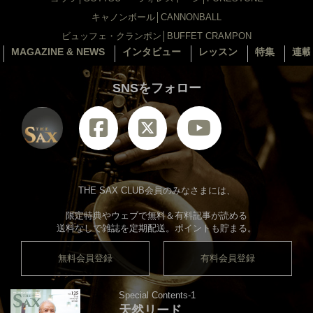
キャノンボール│CANNONBALL
ビュッフェ・クランポン│BUFFET CRAMPON
MAGAZINE & NEWS
インタビュー
レッスン
特集
連載
SNSをフォロー
THE SAX CLUB会員のみなさまには、
限定特典やウェブで無料＆有料記事が読める
送料なしで雑誌を定期配送。ポイントも貯まる。
無料会員登録
有料会員登録
Special Contents-1
天然リード