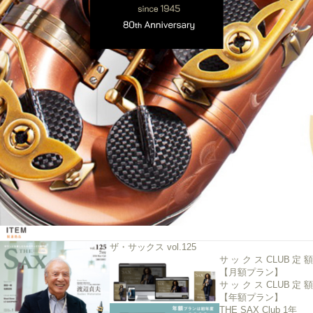
ザ・サックス vol.125
サックスCLUB定額
【月額プラン】
サックスCLUB定額
【年額プラン】
THE SAX Club 1年