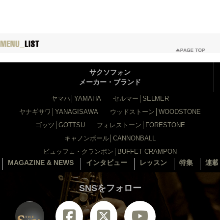
サクソフォン
メーカー・ブランド
ヤマハ│YAMAHA
セルマー│SELMER
ヤナギサワ│YANAGISAWA
ウッドストーン│WOODSTONE
ゴッツ│GOTTSU
フォレストーン│FORESTONE
キャノンボール│CANNONBALL
ビュッフェ・クランポン│BUFFET CRAMPON
MAGAZINE & NEWS
インタビュー
レッスン
特集
連載
SNSをフォロー