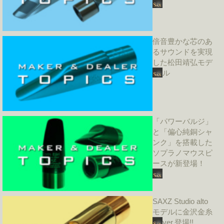
倍音豊かな芯のあ
るサウンドを実現
した松田靖弘モデ
ル
「パワーバルジ」
と「偏心純銅シャ
ンク」を搭載した
ソプラノマウスピ
ースが新登場！
SAXZ Studio alto
モデルに金沢金糸
ver.登場!!