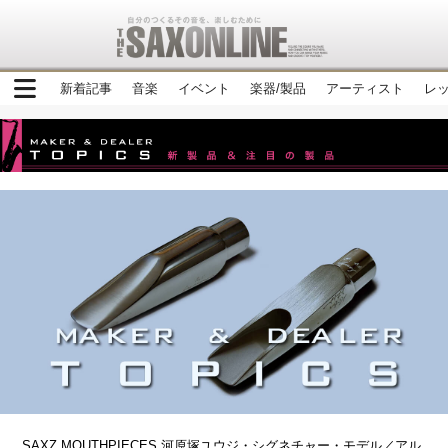
新着記事
音楽
イベント
楽器/製品
アーティスト
レ
SAXZ MOUTHPIECES 河原塚ユウジ・シグネチャー・モデル／アル