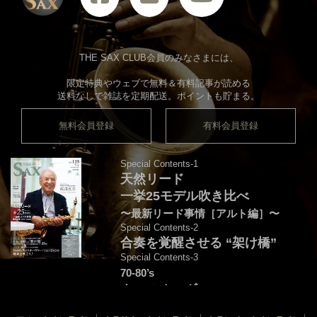
THE SAX CLUB会員のみなさまには、
限定特典やウェブで無料＆有料記事が読める
送料なしで雑誌を定期配送。ポイントも貯まる。
無料会員登録
有料会員登録
Special Contents-1
天然リード
一挙25モデル吹き比べ
〜最新リード事情［アルト編］〜
Special Contents-2
合奏を覚醒させる “架け橋”
Special Contents-3
70-80’s
クロスオーヴァー・
フュージョンを颯爽と吹こう♪