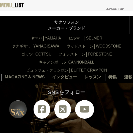
サクソフォン
メーカー・ブランド
ヤマハ│YAMAHA
セルマー│SELMER
ヤナギサワ│YANAGISAWA
ウッドストーン│WOODSTONE
ゴッツ│GOTTSU
フォレストーン│FORESTONE
キャノンボール│CANNONBALL
ビュッフェ・クランポン│BUFFET CRAMPON
MAGAZINE & NEWS
インタビュー
レッスン
特集
連載
SNSをフォロー