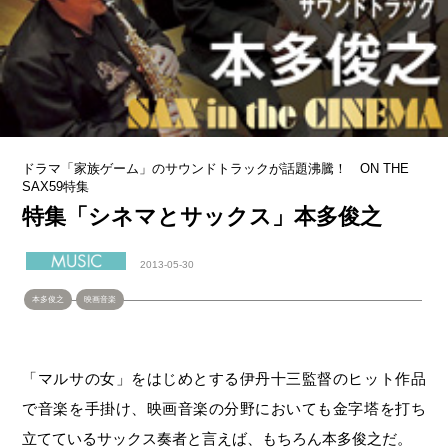
ドラマ「家族ゲーム」のサウンドトラックが話題沸騰！ ON THE
SAX59特集
特集「シネマとサックス」本多俊之
2013-05-30
本多俊之
映画音楽
「マルサの女」をはじめとする伊丹十三監督のヒット作品
で音楽を手掛け、映画音楽の分野においても金字塔を打ち
立てているサックス奏者と言えば、もちろん本多俊之だ。