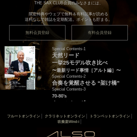
THE SAX CLUB会員のみなさまには、
限定特典やウェブで無料＆有料記事が読める
送料なしで雑誌を定期配送。ポイントも貯まる。
無料会員登録
有料会員登録
Special Contents-1
天然リード
一挙25モデル吹き比べ
〜最新リード事情［アルト編］〜
Special Contents-2
合奏を覚醒させる “架け橋”
Special Contents-3
70-80’s
クロスオーヴァー・
フュージョンを颯爽と吹こう♪
フルートオンライン
クラリネットオンライン
トランペットオンライン
音源連動：演奏＆解説by後藤天太
吹奏楽Wind-i
カバー：渡辺貞夫
THE SAX 最新125号
THE SAX バックナンバー