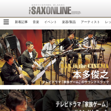
新着記事
音楽
イベント
楽器/製品
アーティスト
レ