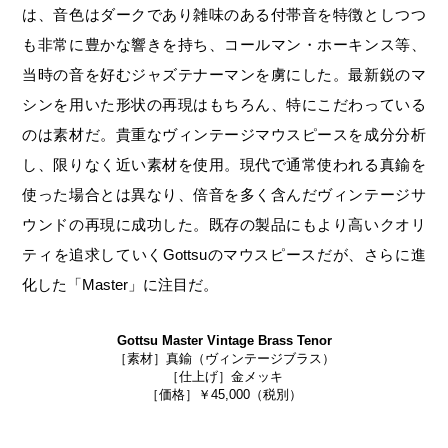
は、音色はダークであり雑味のある付帯音を特徴としつつ
も非常に豊かな響きを持ち、コールマン・ホーキンス等、
当時の音を好むジャズテナーマンを虜にした。最新鋭のマ
シンを用いた形状の再現はもちろん、特にこだわっている
のは素材だ。貴重なヴィンテージマウスピースを成分分析
し、限りなく近い素材を使用。現代で通常使われる真鍮を
使った場合とは異なり、倍音を多く含んだヴィンテージサ
ウンドの再現に成功した。既存の製品にもより高いクオリ
ティを追求していくGottsuのマウスピースだが、さらに進
化した「Master」に注目だ。
Gottsu Master Vintage Brass Tenor
［素材］真鍮（ヴィンテージブラス）
［仕上げ］金メッキ
［価格］￥45,000（税別）