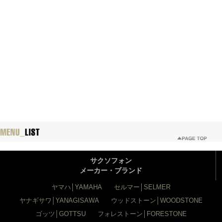
サクソフォン
メーカー・ブランド
ヤマハ│YAMAHA
セルマー│SELMER
ヤナギサワ│YANAGISAWA
ウッドストーン│WOODSTONE
ゴッツ│GOTTSU
フォレストーン│FORESTONE