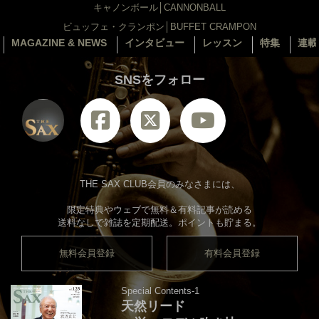
キャノンボール│CANNONBALL
ビュッフェ・クランポン│BUFFET CRAMPON
MAGAZINE & NEWS
インタビュー
レッスン
特集
連載
SNSをフォロー
THE SAX CLUB会員のみなさまには、
限定特典やウェブで無料＆有料記事が読める
送料なしで雑誌を定期配送。ポイントも貯まる。
無料会員登録
有料会員登録
Special Contents-1
天然リード