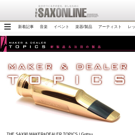
新着記事
音楽
イベント
楽器/製品
アーティスト
レ
THE SAX90 MAKER&DEALER TOPICS | Gottsu