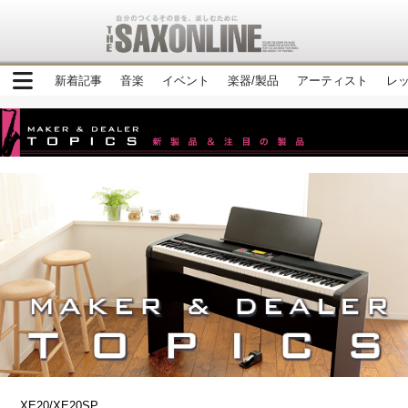
新着記事
音楽
イベント
楽器/製品
アーティスト
レ
XE20/XE20SP