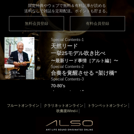
限定特典やウェブで無料＆有料記事が読める
送料なしで雑誌を定期配送。ポイントも貯まる。
無料会員登録
有料会員登録
Special Contents-1
天然リード
一挙25モデル吹き比べ
〜最新リード事情［アルト編］〜
Special Contents-2
合奏を覚醒させる “架け橋”
Special Contents-3
70-80’s
クロスオーヴァー・
フュージョンを颯爽と吹こう♪
フルートオンライン
クラリネットオンライン
トランペットオンライン
音源連動：演奏＆解説by後藤天太
吹奏楽Wind-i
カバー：渡辺貞夫
THE SAX 最新125号
THE SAX バックナンバー
サックス楽譜一覧