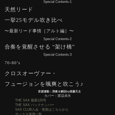
Special Contents-1
天然リード
一挙25モデル吹き比べ
〜最新リード事情［アルト編］〜
Special Contents-2
合奏を覚醒させる “架け橋”
Special Contents-3
70-80’s
クロスオーヴァー・
フュージョンを颯爽と吹こう♪
音源連動：演奏＆解説by後藤天太
カバー：渡辺貞夫
THE SAX 最新125号
THE SAX バックナンバー
SAX CLUB入会・更新はこちらから
サックス楽譜一覧