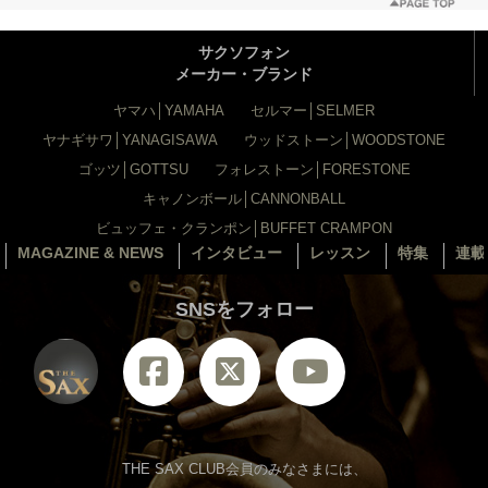
サクソフォン
メーカー・ブランド
ヤマハ│YAMAHA
セルマー│SELMER
ヤナギサワ│YANAGISAWA
ウッドストーン│WOODSTONE
ゴッツ│GOTTSU
フォレストーン│FORESTONE
キャノンボール│CANNONBALL
ビュッフェ・クランポン│BUFFET CRAMPON
MAGAZINE & NEWS
インタビュー
レッスン
特集
連載
SNSをフォロー
THE SAX CLUB会員のみなさまには、