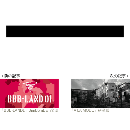
＜前の記事
次の記事＞
「BBB-LAND1」BimBomBam楽団
「A LA MODE」秘湯感