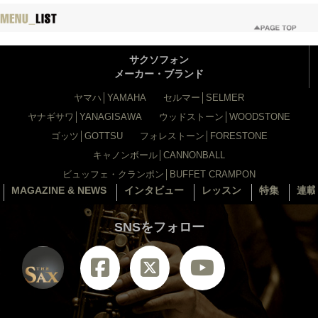
サクソフォン
メーカー・ブランド
ヤマハ│YAMAHA
セルマー│SELMER
ヤナギサワ│YANAGISAWA
ウッドストーン│WOODSTONE
ゴッツ│GOTTSU
フォレストーン│FORESTONE
キャノンボール│CANNONBALL
ビュッフェ・クランポン│BUFFET CRAMPON
MAGAZINE & NEWS
インタビュー
レッスン
特集
連載
SNSをフォロー