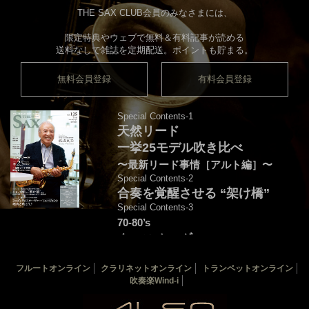
THE SAX CLUB会員のみなさまには、
限定特典やウェブで無料＆有料記事が読める
送料なしで雑誌を定期配送。ポイントも貯まる。
無料会員登録
有料会員登録
Special Contents-1
天然リード
一挙25モデル吹き比べ
〜最新リード事情［アルト編］〜
Special Contents-2
合奏を覚醒させる “架け橋”
Special Contents-3
70-80’s
クロスオーヴァー・
フュージョンを颯爽と吹こう♪
フルートオンライン
クラリネットオンライン
トランペットオンライン
音源連動：演奏＆解説by後藤天太
吹奏楽Wind-i
カバー：渡辺貞夫
THE SAX 最新125号
THE SAX バックナンバー