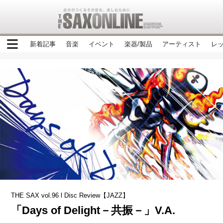
新着記事
音楽
イベント
楽器/製品
アーティスト
レ
THE SAX vol.96 l Disc Review【JAZZ】
「Days of Delight－共振－」V.A.