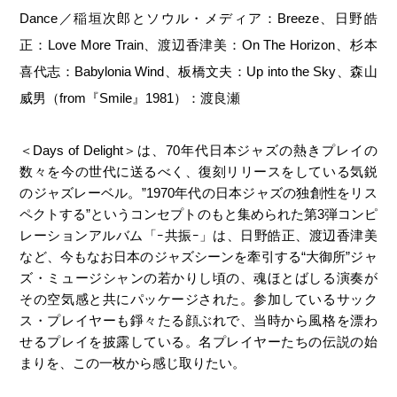
Dance／稲垣次郎とソウル・メディア：Breeze、日野皓
正：Love More Train、渡辺香津美：On The Horizon、杉本
喜代志：Babylonia Wind、板橋文夫：Up into the Sky、森山
威男（from『Smile』1981）：渡良瀬
＜Days of Delight＞は、70年代日本ジャズの熱きプレイの
数々を今の世代に送るべく、復刻リリースをしている気鋭
のジャズレーベル。”1970年代の日本ジャズの独創性をリス
ペクトする”というコンセプトのもと集められた第3弾コンピ
レーションアルバム「ｰ共振ｰ」は、日野皓正、渡辺香津美
など、今もなお日本のジャズシーンを牽引する“大御所”ジャ
ズ・ミュージシャンの若かりし頃の、魂ほとばしる演奏が
その空気感と共にパッケージされた。参加しているサック
ス・プレイヤーも錚々たる顔ぶれで、当時から風格を漂わ
せるプレイを披露している。名プレイヤーたちの伝説の始
まりを、この一枚から感じ取りたい。