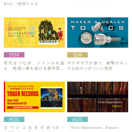
Bird」/信州ジャズ
世代をつなぎ、ジャンルを超
ヤナギサワが放つ、衝撃のネッ
え、地域に橋を架ける都市型音
ク止めネジがついに発売
楽フェスが今年も開催！
タワレコおすすめCD！
「First Impression」Espaco