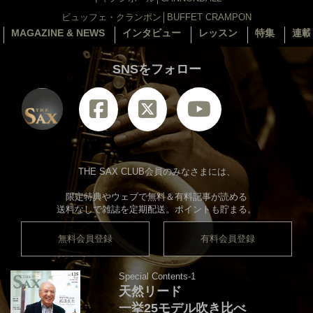
ビュッフェ・クランポン│BUFFET CRAMPON
MAGAZINE & NEWS
インタビュー
レッスン
特集
連載
SNSをフォロー
THE SAX CLUB会員のみなさまには、
限定特典やウェブで無料＆有料記事が読める
送料なしで雑誌を定期配送。ポイントも貯まる。
無料会員登録
有料会員登録
Special Contents-1
天然リード
一挙25モデル吹き比べ