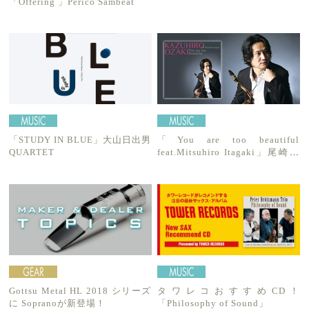
「Offering 」Perico Sambeat
「STUDY IN BLUE」大山日出男
「You are too beautiful
QUARTET
feat.Mitsuhiro Itagaki」尾崎一
宏
Gottsu Metal HL 2018 シリーズ
タワレコおすすめCD！
に Sopranoが新登場！
「Philosophy of Sound」