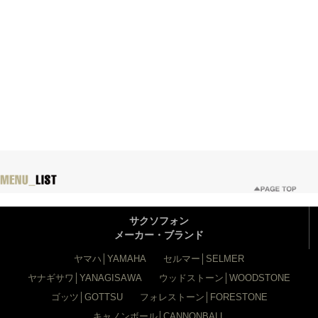
サクソフォン
メーカー・ブランド
ヤマハ│YAMAHA
セルマー│SELMER
ヤナギサワ│YANAGISAWA
ウッドストーン│WOODSTONE
ゴッツ│GOTTSU
フォレストーン│FORESTONE
キャノンボール│CANNONBALL