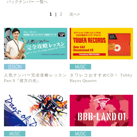
バックナンバー 一覧へ
1
|
2
次へ>
人気ナンバー完全攻略レッスン
タワレコおすすめCD！ Tubby
Part.9『彼方の光』
Hayes Quartet