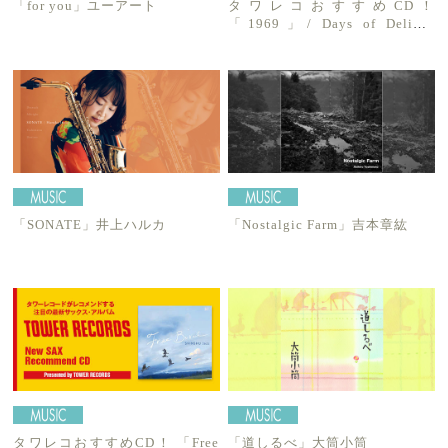
「for you」ユーアート
タワレコおすすめCD！
「1969」/ Days of Delight
Quintet
「SONATE」井上ハルカ
「Nostalgic Farm」吉本章紘
タワレコおすすめCD！ 「Free
「道しるべ」大筒小筒