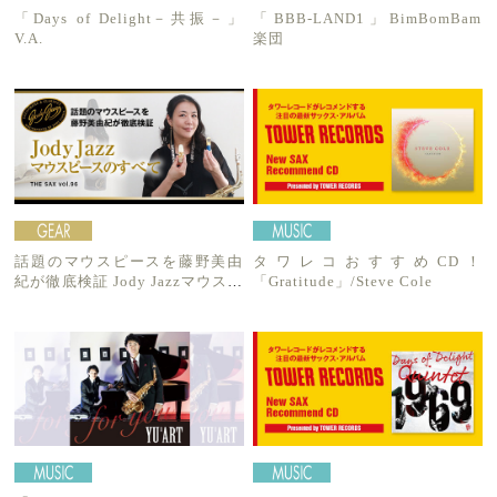
「Days of Delight－共振－」
「BBB-LAND1」BimBomBam
V.A.
楽団
話題のマウスピースを藤野美由
タワレコおすすめCD！
紀が徹底検証 Jody Jazzマウスピ
「Gratitude」/Steve Cole
ースのすべて