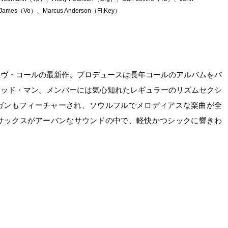
James（Vo）、Marcus Anderson（Fl,Key）
ーヴ・コールの最新作。プロデュースは長年コールのアルバムをバ
ィッド・マン。メンバーには気心知れたレギュラーのリズムセクシ
ガンもフィーチャーされ、ソウルフルでメロディアスな楽曲が全
なサックスがアーバンなサウンドの中で、軽快かつシックに響きわ