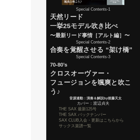
Special Contents-1
天然リード
一挙25モデル吹き比べ
〜最新リード事情［アルト編］〜
Special Contents-2
合奏を覚醒させる “架け橋”
Special Contents-3
70-80’s
クロスオーヴァー・
フュージョンを颯爽と吹こ
う♪
音源連動：演奏＆解説by後藤天太
カバー：渡辺貞夫
THE SAX 最新125号
THE SAX バックナンバー
SAX CLUB入会・更新はこちらから
サックス楽譜一覧