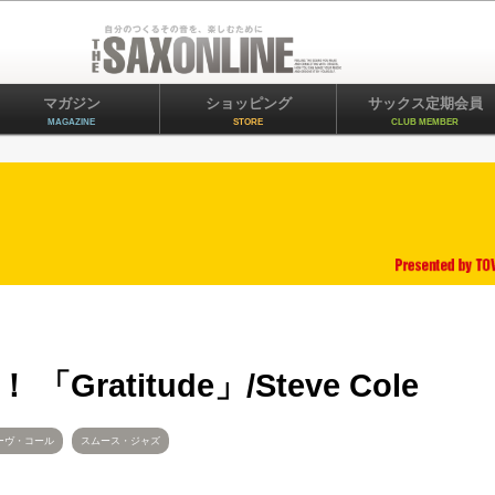
マガジン
ショッピング
サックス定期会員
MAGAZINE
STORE
CLUB MEMBER
ratitude」/Steve Cole
ーヴ・コール
スムース・ジャズ