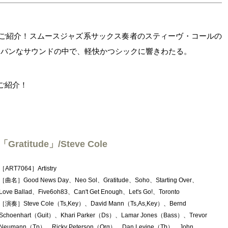
をご紹介！スムースジャズ系サックス奏者のスティーヴ・コールの
ーバンなサウンドの中で、軽快かつシックに響きわたる。
ご紹介！
「Gratitude」/Steve Cole
［ART7064］Artistry
［曲名］Good News Day、Neo Sol、Gratitude、Soho、Starting Over、
Love Ballad、Five6oh83、Can't Get Enough、Let's Go!、Toronto
［演奏］Steve Cole（Ts,Key）、David Mann（Ts,As,Key）、Bernd
Schoenhart（Guit）、Khari Parker（Ds）、Lamar Jones（Bass）、Trevor
Neumann（Tp）、Ricky Peterson（Org）、Dan Levine（Tb）、John