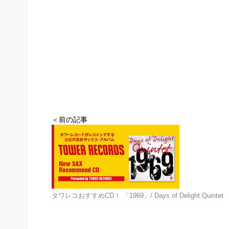
＜前の記事
タワレコおすすめCD！ 「1969」/ Days of Delight Quintet