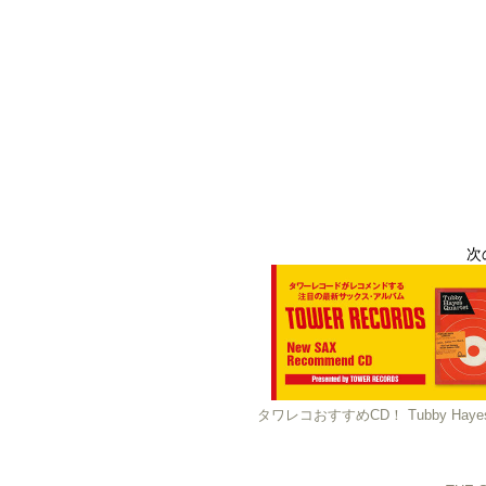
次
タワレコおすすめCD！ Tubby Hayes 