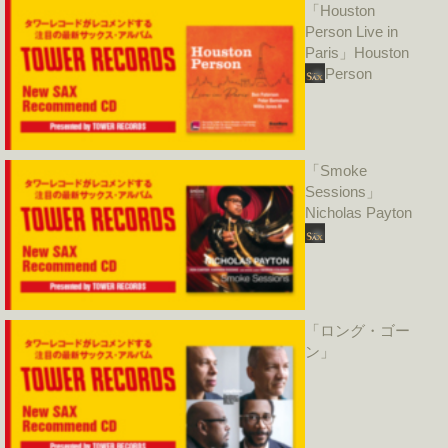
「Houston
Person Live in
Paris」Houston
Person
「Smoke
Sessions」
Nicholas Payton
「ロング・ゴー
ン」