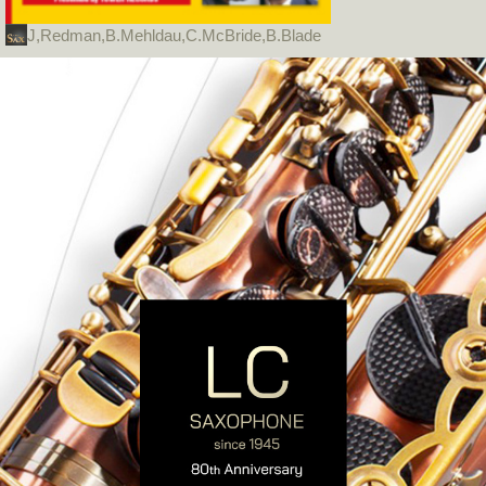
J,Redman,B.Mehldau,C.McBride,B.Blade