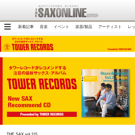
新着記事
音楽
イベント
楽器/製品
アーティスト
レ
THE SAX vol.115