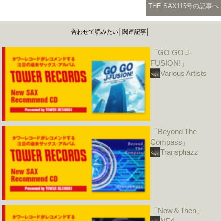
THE SAX115号の記事へ
合わせて読みたい│関連記事│
「GO GO J-
FUSION!」
Various Artists
「Beyond The
Compass」
Transphazz
「Now＆Then」
NF4