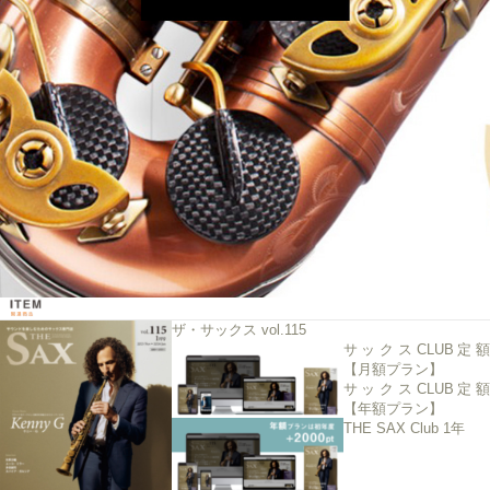
ザ・サックス vol.115
サックスCLUB定額
【月額プラン】
サックスCLUB定額
【年額プラン】
THE SAX Club 1年