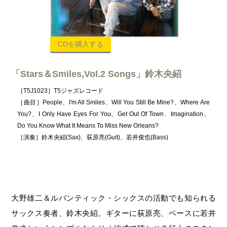
CDを購入する
「Stars＆Smiles,Vol.2 Songs」鈴木央紹
［T5J1023］T5ジャズレコード
［曲目］People、I'm All Smiles、Will You Still Be Mine?、Where Are
You?、I Only Have Eyes For You、Get Out Of Town、Imagination、
Do You Know What It Means To Miss New Orleans?
［演奏］鈴木央紹(Sax)、荻原亮(Guit)、若井俊也(Bass)
大野雄二＆ルパンティック・シックスの活動でも知られる
サックス奏者、鈴木央紹。ギターに荻原亮、ベースに若井