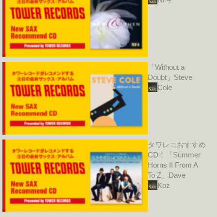
「Without a
Doubt」Steve
Cole
タワレコおすすめ
CD！「Summer
Horns II From A
To Z」Dave
Koz