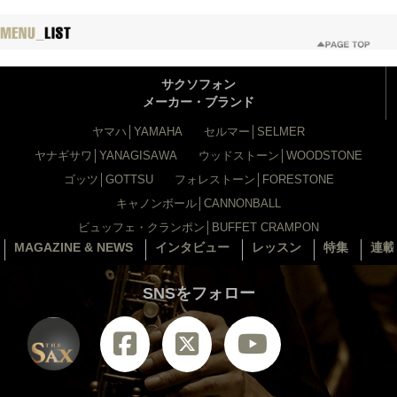
サクソフォン
メーカー・ブランド
ヤマハ│YAMAHA
セルマー│SELMER
ヤナギサワ│YANAGISAWA
ウッドストーン│WOODSTONE
ゴッツ│GOTTSU
フォレストーン│FORESTONE
キャノンボール│CANNONBALL
ビュッフェ・クランポン│BUFFET CRAMPON
MAGAZINE & NEWS
インタビュー
レッスン
特集
連載
SNSをフォロー