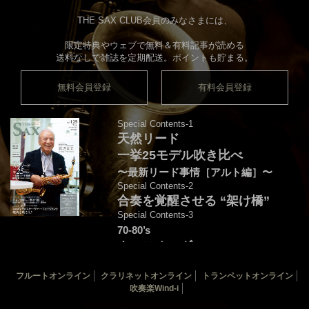
THE SAX CLUB会員のみなさまには、
限定特典やウェブで無料＆有料記事が読める
送料なしで雑誌を定期配送。ポイントも貯まる。
無料会員登録
有料会員登録
Special Contents-1
天然リード
一挙25モデル吹き比べ
〜最新リード事情［アルト編］〜
Special Contents-2
合奏を覚醒させる “架け橋”
Special Contents-3
70-80’s
クロスオーヴァー・
フュージョンを颯爽と吹こう♪
フルートオンライン
クラリネットオンライン
トランペットオンライン
音源連動：演奏＆解説by後藤天太
吹奏楽Wind-i
カバー：渡辺貞夫