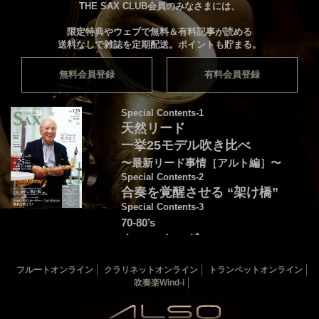
THE SAX CLUB会員のみなさまには、
限定特典やウェブで無料＆有料記事が読める
送料なしで雑誌を定期配送。ポイントも貯まる。
無料会員登録
有料会員登録
Special Contents-1
天然リード
一挙25モデル吹き比べ
〜最新リード事情［アルト編］〜
Special Contents-2
合奏を覚醒させる “架け橋”
Special Contents-3
70-80’s
クロスオーヴァー・
フュージョンを颯爽と吹こう♪
フルートオンライン
クラリネットオンライン
トランペットオンライン
音源連動：演奏＆解説by後藤天太
吹奏楽Wind-i
カバー：渡辺貞夫
THE SAX 最新125号
THE SAX バックナンバー
サックス楽譜一覧