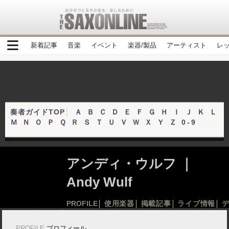
新着記事
音楽
イベント
楽器/製品
アーティスト
レ
奏者ガイドTOP
│
Ａ
Ｂ
Ｃ
Ｄ
Ｅ
Ｆ
Ｇ
Ｈ
Ｉ
Ｊ
Ｋ
Ｌ
Ｍ
Ｎ
Ｏ
Ｐ
Ｑ
Ｒ
Ｓ
Ｔ
Ｕ
Ｖ
Ｗ
Ｘ
Ｙ
Ｚ
0-9
アンディ・ウルフ ｜
Andy Wulf
PROFILE
使用楽器
掲載記事
ライブ情報
│
│
│
│
ィスコグラフィ
│
PROFILE
プロフィール