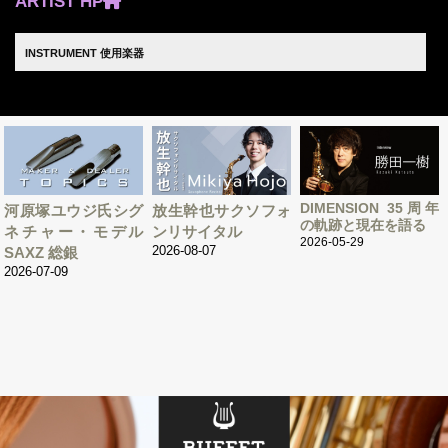
ARTIST HP
INSTRUMENT
使用楽器
DIMENSION 35周年
河原塚ユウジ氏シグ
放生幹也サクソフォ
の軌跡と現在を語る
ネチャー・モデル
ンリサイタル
2026-05-29
2026-08-07
SAXZ 総銀
2026-07-09