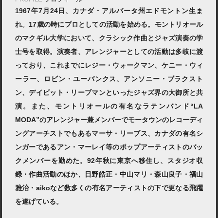
1967年7月24日、カナダ・アルバータ州エドモントン生ま
れ。17歳の時にプロとしての活動を始める。モントリオール
のマクギル大学において、クラシック作曲とジャズ演奏の学
士号を取得。演奏者、アレンジャーとしての活動は多岐に渡
っており、これまでにレジー・ウォークマン、ケニー・ウィ
ーラー、ロビン・ユーバンクス、アンソニー・ブラクスト
ン、デイビット・リーブマンといったジャズ界の大御所と共
演。また、モントリオールの有名なラテンバンド“LA
MODA”のアレンジャー兼メンバーでモータウンのレコーディ
ングアーチストでもあるマーサ・リーブス、カナダの有名シ
ンガーであるアン・マーレイ等のポップアーティストのバッ
クメンバーを勤めた。92年秋に東京へ移住し、スタジオ収
録・作曲活動のほか、日野皓正・中山マリ・森山良子・福山
雅治・aikoなど数多くの有名アーティストの下で更なる飛躍
を遂げている。