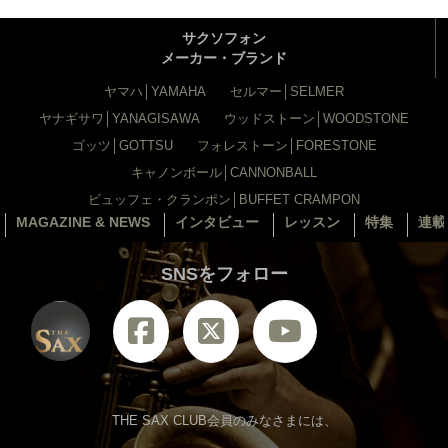
サクソフォン
メーカー・ブランド
ヤマハ│YAMAHA
セルマー│SELMER
ヤナギサワ│YANAGISAWA
ウッドストーン│WOODSTONE
ゴッツ│GOTTSU
フォレストーン│FORESTONE
キャノンボール│CANNONBALL
ビュッフェ・クランポン│BUFFET CRAMPON
MAGAZINE & NEWS
インタビュー
レッスン
特集
連載
SNSをフォロー
THE SAX CLUB会員のみなさまには、