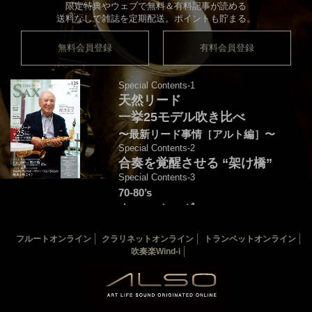
限定特典やウェブで無料＆有料記事が読める
送料なしで雑誌を定期配送。ポイントも貯まる。
無料会員登録
有料会員登録
Special Contents-1
天然リード
一挙25モデル吹き比べ
〜最新リード事情［アルト編］〜
Special Contents-2
合奏を覚醒させる “架け橋”
Special Contents-3
70-80’s
クロスオーヴァー・
フュージョンを颯爽と吹こう♪
フルートオンライン
クラリネットオンライン
トランペットオンライン
音源連動：演奏＆解説by後藤天太
吹奏楽Wind-i
カバー：渡辺貞夫
THE SAX 最新125号
THE SAX バックナンバー
サックス楽譜一覧