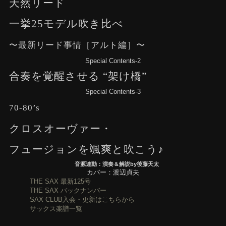
天然リード
一挙25モデル吹き比べ
〜最新リード事情［アルト編］〜
Special Contents-2
合奏を覚醒させる “架け橋”
Special Contents-3
70-80’s
クロスオーヴァー・
フュージョンを颯爽と吹こう♪
音源連動：演奏＆解説by後藤天太
カバー：渡辺貞夫
THE SAX 最新125号
THE SAX バックナンバー
SAX CLUB入会・更新はこちらから
サックス楽譜一覧