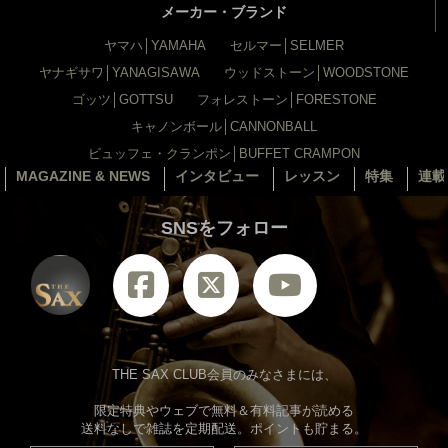
メーカー・ブランド
ヤマハ│YAMAHA
セルマー│SELMER
ヤナギサワ│YANAGISAWA
ウッドストーン│WOODSTONE
ゴッツ│GOTTSU
フォレストーン│FORESTONE
キャノンボール│CANNONBALL
ビュッフェ・クランポン│BUFFET CRAMPON
MAGAZINE & NEWS
インタビュー
レッスン
特集
連載
SNSをフォロー
THE SAX CLUB会員のみなさまには、
限定特典やウェブで無料＆有料記事が読める
送料なしで雑誌を定期配送。ポイントも貯まる。