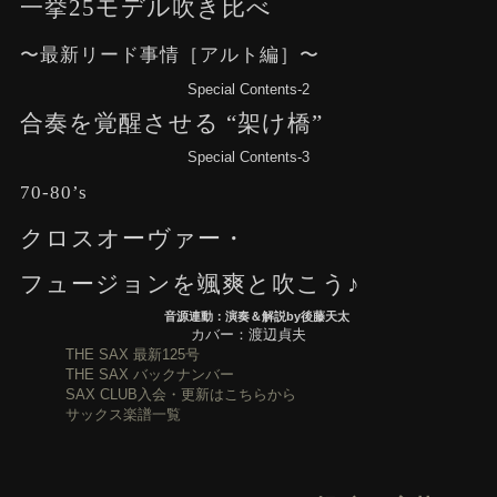
一挙25モデル吹き比べ
〜最新リード事情［アルト編］〜
Special Contents-2
合奏を覚醒させる “架け橋”
Special Contents-3
70-80’s
クロスオーヴァー・
フュージョンを颯爽と吹こう♪
音源連動：演奏＆解説by後藤天太
カバー：渡辺貞夫
THE SAX 最新125号
THE SAX バックナンバー
SAX CLUB入会・更新はこちらから
サックス楽譜一覧