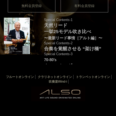
無料会員登録
有料会員登録
Special Contents-1
天然リード
一挙25モデル吹き比べ
〜最新リード事情［アルト編］〜
Special Contents-2
合奏を覚醒させる “架け橋”
Special Contents-3
70-80’s
クロスオーヴァー・
フュージョンを颯爽と吹こう♪
フルートオンライン
クラリネットオンライン
トランペットオンライン
音源連動：演奏＆解説by後藤天太
吹奏楽Wind-i
カバー：渡辺貞夫
THE SAX 最新125号
THE SAX バックナンバー
サックス楽譜一覧