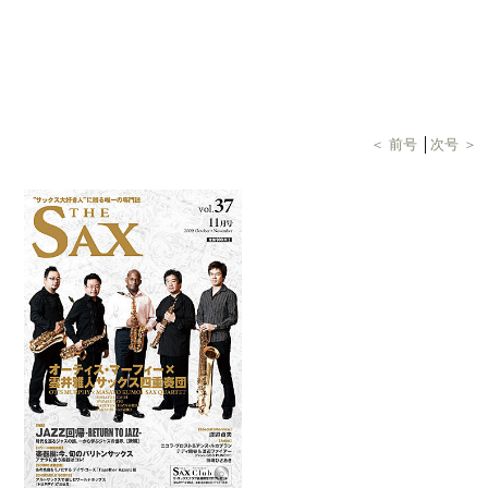
＜ 前号
│
次号 ＞