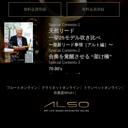
無料会員登録
有料会員登録
Special Contents-1
天然リード
一挙25モデル吹き比べ
〜最新リード事情［アルト編］〜
Special Contents-2
合奏を覚醒させる “架け橋”
Special Contents-3
70-80’s
クロスオーヴァー・
フュージョンを颯爽と吹こう♪
フルートオンライン
クラリネットオンライン
トランペットオンライン
音源連動：演奏＆解説by後藤天太
吹奏楽Wind-i
カバー：渡辺貞夫
THE SAX 最新125号
THE SAX バックナンバー
サックス楽譜一覧