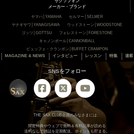
サクソフォン
メーカー・ブランド
ヤマハ│YAMAHA
セルマー│SELMER
ヤナギサワ│YANAGISAWA
ウッドストーン│WOODSTONE
ゴッツ│GOTTSU
フォレストーン│FORESTONE
キャノンボール│CANNONBALL
ビュッフェ・クランポン│BUFFET CRAMPON
MAGAZINE & NEWS
インタビュー
レッスン
特集
連載
SNSをフォロー
THE SAX CLUB会員のみなさまには、
限定特典やウェブで無料＆有料記事が読める
送料なしで雑誌を定期配送。ポイントも貯まる。