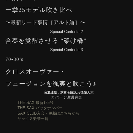
一挙25モデル吹き比べ
〜最新リード事情［アルト編］〜
Special Contents-2
合奏を覚醒させる “架け橋”
Special Contents-3
70-80’s
クロスオーヴァー・
フュージョンを颯爽と吹こう♪
音源連動：演奏＆解説by後藤天太
カバー：渡辺貞夫
THE SAX 最新125号
THE SAX バックナンバー
SAX CLUB入会・更新はこちらから
サックス楽譜一覧