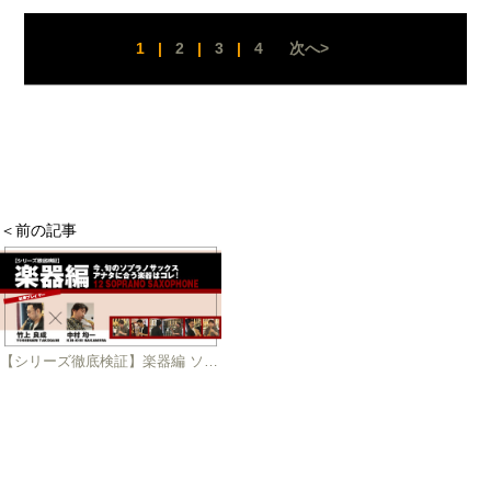
1
|
2
|
3
|
4
次へ>
＜前の記事
【シリーズ徹底検証】楽器編 ソプラノサックス