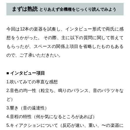
まずは熟読
とりあえず全機種をじっくり読んでみよう
今回は12本の楽器を試奏し、インタビュー形式で両氏に感
想をうかがった。 その際、主に以下の質問に関して答えて
もらったが、スペースの関係上項目を省略したものもある
ので、ご了承いただきたい。
■ インタビュー項目
1.吹いてみての率直な感想
2.音色の均一性（粒立ち、鳴りのバランス、音のバラツキな
ど）
3.響き（音の遠達性）
4.音程の特性（何か気になるところがあれば）
5.キィアクションについて（反応が速い、重い、〜の楽器に