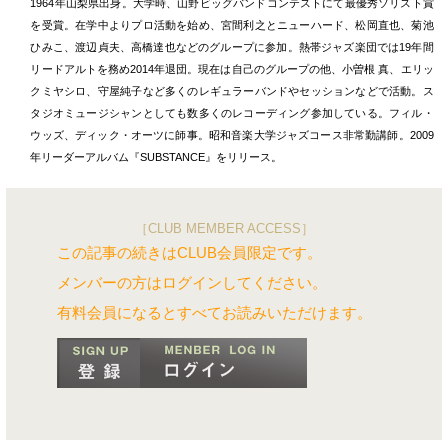
1964年山梨県出身。大学時、山野ビッグバンドコンテストにて最優秀ソリスト賞
を受賞。在学中よりプロ活動を始め、宮間利之とニューハード、松岡直也、菊池
ひみこ、渡辺貞夫、高橋達也などのグループに参加。熱帯ジャズ楽団では19年間
リードアルトを務め2014年退団。現在は自己のグループの他、小曽根 真、エリッ
クミヤシロ、守屋純子など多くのレギュラーバンドやセッションなどで活動。ス
タジオミュージシャンとしても数多くのレコーディング参加している。フィル・
ウッズ、ディック・オーツに師事。昭和音楽大学ジャズコース非常勤講師。2009
年リーダーアルバム『SUBSTANCE』をリリース。
［CLUB MEMBER ACCESS］
この記事の続きはCLUB会員限定です。
メンバーの方はログインしてください。
有料会員になるとすべてお読みいただけます。