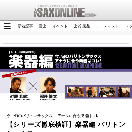
新着記事
音楽
イベント
楽器/製品
アーティスト
レ
今、旬のバリトンサックス アナタに合う楽器はコレ!
【シリーズ徹底検証】楽器編 バリトン