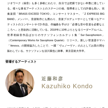
ジオワーク（録音）も多く多岐にわたり、自分では把握できない本数に達してい
る。様々な著名アーティストとのステージの他、指導者としての評価も高い。吹
奏楽団「BRASS EXCEED TOKYO」コンサートマスター。「Z EXPRESS BIG
BAND」メンバー。音楽制作にも携わり、音楽プロデューサーとして様々なアー
ティストのコンサートや CD 作品、作編曲を手がけ「必要な音や音楽を必要なと
ころへ」と意欲的に活動している。2018年に10年ぶりとなるリーダーアルバム、
世界初録音作品ばかりのサクソフォンカルテット集「Sur-Saxophonism」
（Contemporary Works for Saxophone Quartet） リリース。新しい管楽器ヤマハ
「Venova」の開発協力したことで、一躍「ヴェノーヴァ」の人としてお茶の間を
賑わしている。サクソフォンを須川展也に師事。東京芸術大学卒。
登場するアーティスト
近藤和彦
Kazuhiko Kondo