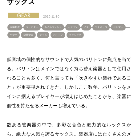
サックス
2019-11-30
近藤和彦
ジュピター
カイルヴェルト
カドソン
イオ
ヤナギサワ
セルマー
ヤマハ
福井健太
ジャズ
バリトン
クラシック
低音域の個性的なサウンドで人気のバリトンに焦点を当て
る。バリトンはメインではなく持ち替え楽器として使用さ
れることも多く、何と言っても「吹きやすい楽器であるこ
と」が重要視されてきた。しかしここ数年、バリトンをメ
インに据えるプレイヤーが増えはじめたことから、楽器に
個性を持たせるメーカーも増えている。
数ある管楽器の中で、多彩な音色と魅力的なルックスか
ら、絶大な人気を誇るサックス。楽器店にはたくさんのメ