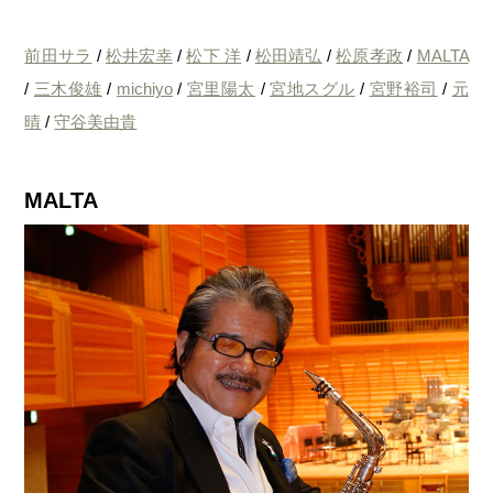
前田サラ
/
松井宏幸
/
松下 洋
/
松田靖弘
/
松原孝政
/
MALTA
/
三木俊雄
/
michiyo
/
宮里陽太
/
宮地スグル
/
宮野裕司
/
元
晴
/
守谷美由貴
MALTA