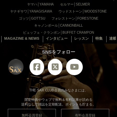
ヤマハ│YAMAHA
セルマー│SELMER
ヤナギサワ│YANAGISAWA
ウッドストーン│WOODSTONE
ゴッツ│GOTTSU
フォレストーン│FORESTONE
キャノンボール│CANNONBALL
ビュッフェ・クランポン│BUFFET CRAMPON
MAGAZINE & NEWS
インタビュー
レッスン
特集
連載
SNSをフォロー
THE SAX CLUB会員のみなさまには、
限定特典やウェブで無料＆有料記事が読める
送料なしで雑誌を定期配送。ポイントも貯まる。
無料会員登録
有料会員登録