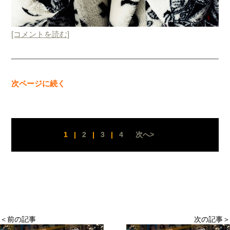
[コメントを読む]
次ページに続く
1
|
2
|
3
|
4
次へ>
＜前の記事
次の記事＞