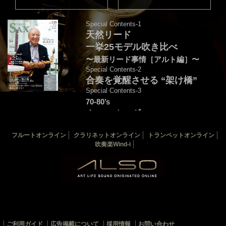
Special Contents-1
天然リード
一挙25モデル吹き比べ
〜最新リード事情［アルト編］〜
Special Contents-2
合奏を覚醒させる “架け橋”
Special Contents-3
70-80’s
クロスオーヴァー・
フュージョンを颯爽と吹こう♪
フルートオンライン
クラリネットオンライン
トランペットオンライン
音源連動：演奏＆解説by後藤天太
吹奏楽Wind-i
カバー：渡辺貞夫
THE SAX 最新125号
THE SAX バックナンバー
サックス楽譜一覧
ご利用ガイド
広告掲載について
採用情報
お問い合わせ