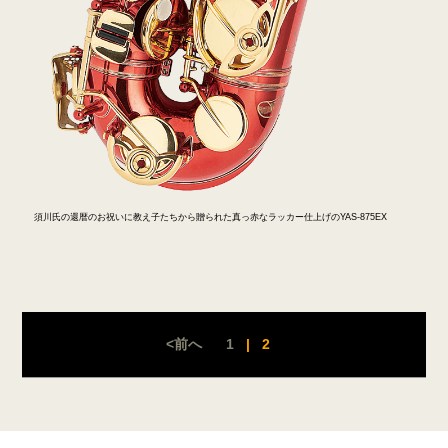
須川氏の還暦のお祝いに教え子たちから贈られた真っ赤なラッカー仕上げのYAS-875EX
<前へ
1
|
2