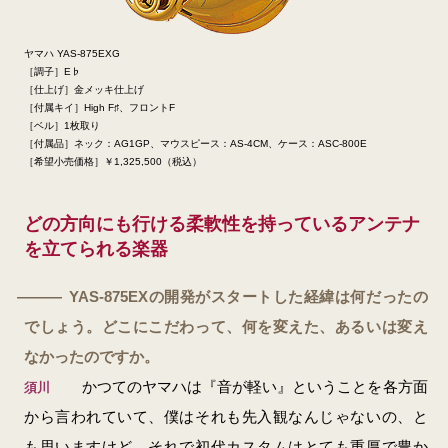
ヤマハ YAS-875EXG
［調子］E♭
［仕上げ］金メッキ仕上げ
［付属キイ］High F♯、フロントF
［ベル］1枚取り
［付属品］ネック：AG1GP、マウスピース：AS-4CM、ケース：ASC-800E
［希望小売価格］￥1,325,500（税込）
どの方向にも行ける柔軟性を持っているアンテナ
を立てられる楽器
YAS-875EXの開発がスタートした経緯は何だったの
―
でしょう。どこにこだわって、何を変えた、あるいは変え
なかったのですか。
かつてのヤマハは『音が軽い』ということを各方面
須川
から言われていて、僕はそれも先入観なんじゃないの、と
も思いますけど、それで初代カスタムはとても重厚で豊か