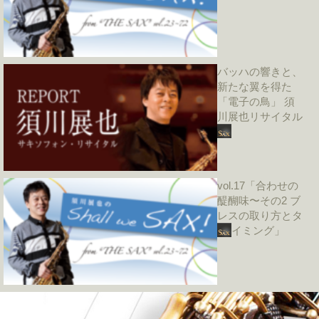
バッハの響きと、
新たな翼を得た
「電子の鳥」 須
川展也リサイタル
vol.17「合わせの
醍醐味〜その2 ブ
レスの取り方とタ
イミング」