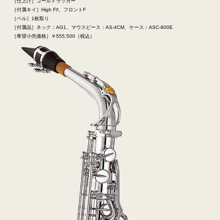
［仕上げ］ゴールドラッカー
［付属キイ］High F♯、フロントF
［ベル］1枚取り
［付属品］ネック：AG1、マウスピース：AS-4CM、ケース：ASC-800E
［希望小売価格］￥555,500（税込）