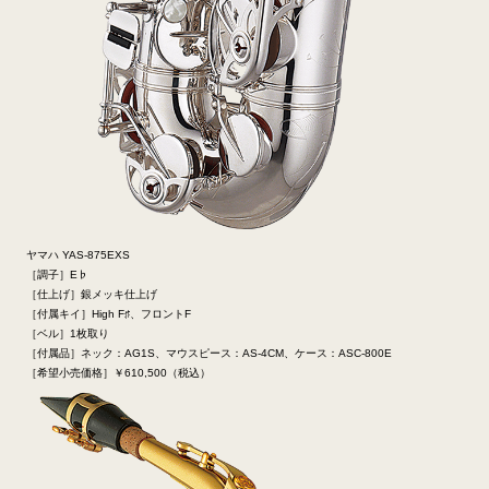
ヤマハ YAS-875EXS
［調子］E♭
［仕上げ］銀メッキ仕上げ
［付属キイ］High F♯、フロントF
［ベル］1枚取り
［付属品］ネック：AG1S、マウスピース：AS-4CM、ケース：ASC-800E
［希望小売価格］￥610,500（税込）