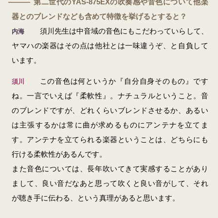
第二世代のYAS-875EXの吹奏感や音色について他楽
―
器とのブレンドなども含めて特徴を挙げるとすると？
須川先生は中音域の音色にもこだわっていらして、
内海
ヤマハの楽器はその点は他社とは一味違うぞ、と自負して
います。
この音色は何というか『自分自身そのもの』です
須川
ね。一言でいえば『柔軟性』。ナチュラルということ。音
のブレンドですが、どれくらいブレンドさせるか、あるい
は主張するかは常に曲が求めるものにアンテナを立てま
す。アンテナを立てられる楽器ということは、どちらにも
行ける柔軟性があるんです。
また音色については、長年吹いてきて実感することがあり
まして、良い音だなあと思って吹くと良い音がして、それ
が聴き手に伝わる、という真理があると思います。