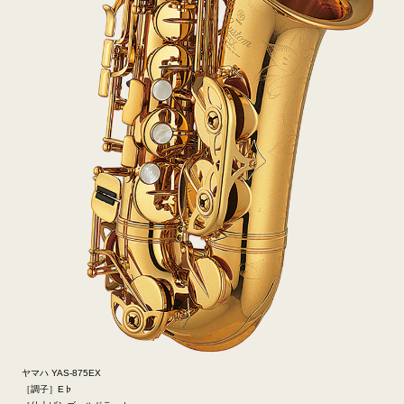
ヤマハ YAS-875EX
［調子］E♭