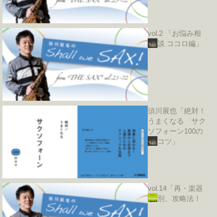
vol.2 「お悩み相
談 ココロ編」
須川展也「絶対！
うまくなる サク
ソフォーン100の
コツ」
vol.14「再・楽器
別、攻略法！