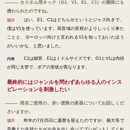
カスタム用ネック（G1、V1、E1、C1）の開発にも
―
携わられたのですね。
はい。E1、C1はどちらかというとジャズ向きで、
須川
僕はV1を使っています。高音域の音程がよりしっくり来た
ことと、ヨーロッパ向けと言われるV1を知っておいたほう
がいいかな、と思いました。
C1は細管、E1はミドルサイズです。G1とV1は内径
内海
が同じ太管で、ボアの形状が異なります。
最終的にはジャンルを問わずあらゆる人のインス
ピレーションを刺激したい
現在ご使用の、赤い塗装の楽器についてお話しくだ
―
さいますか。
昨年の7月25日に還暦を迎えたのですが、藝大等で
須川
昔教えた生徒たちがお金を出し合ってプレゼントしてくれ