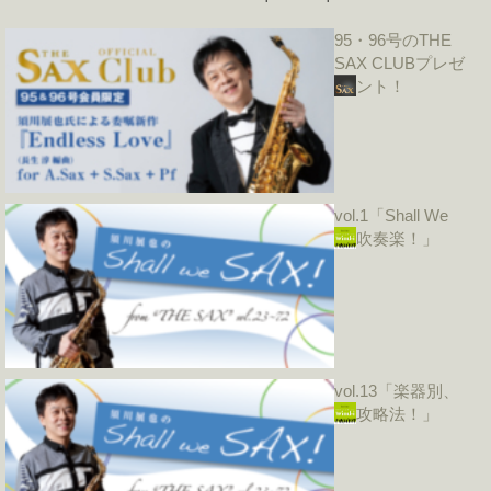
95・96号のTHE
SAX CLUBプレゼ
ント！
vol.1「Shall We
吹奏楽！」
vol.13「楽器別、
攻略法！」