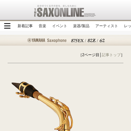
新着記事
音楽
イベント
楽器/製品
アーティスト
レ
［2ページ目│
記事トップ
］