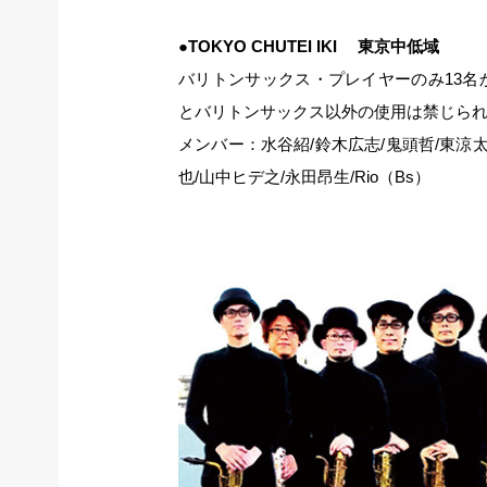
●TOKYO CHUTEI IKI 東京中低域
バリトンサックス・プレイヤーのみ13
とバリトンサックス以外の使用は禁じら
メンバー：水谷紹/鈴木広志/鬼頭哲/東涼太
也/山中ヒデ之/永田昂生/Rio（Bs）