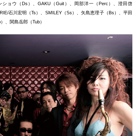
ショウ（Ds）、GAKU（Guit）、岡部洋一（Perc）、澄田啓
ARIE/石川宏明（Ts）、SMILEY（Ss）、矢島恵理子（Bs）、平田
b）、関島岳郎（Tub）