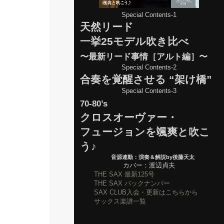
Special Contents-1
天然リード
一挙25モデル吹き比べ
〜最新リード事情［アルト編］〜
Special Contents-2
合奏を覚醒させる “架け橋”
Special Contents-3
70-80’s
クロスオーヴァー・
フュージョンを颯爽と吹こ
う♪
音源連動：演奏＆解説by後藤天太
カバー：渡辺貞夫
THE SAX 最新125号
THE SAX バックナンバー
SAX CLUB入会・更新はこちらから
サックス楽譜一覧