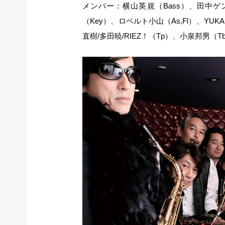
メンバー：横山英規（Bass）、田中ゲン
（Key）、ロベルト小山（As,Fl）、YUK
直樹/多田暁/RIEZ！（Tp）、小泉邦男（T