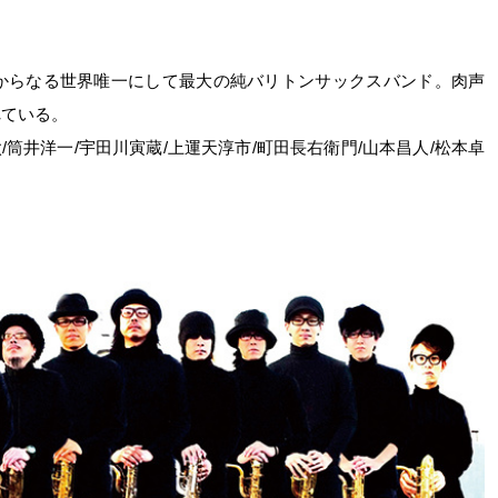
名からなる世界唯一にして最大の純バリトンサックスバンド。肉声
れている。
/筒井洋一/宇田川寅蔵/上運天淳市/町田長右衛門/山本昌人/松本卓