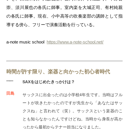
崇、須川展也の各氏に師事。室内楽を大城正司、有村純親
の各氏に師事。現在、小中高等の吹奏楽部の講師として指
導する傍ら、フリーで演奏活動を行っている。
a-note music school
https://www.a-note-school.net/
時間が許す限り、楽器と向かった初心者時代
――
SAXをはじめたきっかけは？
田島
サックスに出会ったのは小学校4年生です。当時はフル
ートが吹きたかったのですが先生から「あなたはサッ
クスね」と言われて（笑）。サックスという楽器のこ
とも知らなかったんですけどね。当時から身長が高か
ったから最初からテナー担当になりました。