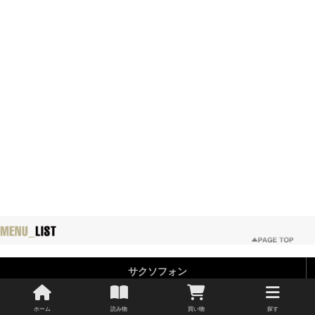
サクソフォン
メーカー・ブランド
ヤマハ│YAMAHA
セルマー│SELMER
ホーム
読み物
買い物
探す