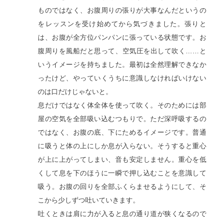
ものではなく、お腹周りの張りが大事なんだというの
をレッスンを受け始めてから気づきました。張りと
は、お腹が全方位パンパンに張っている状態です。お
腹周りを風船だと思って、空気圧を出して吹く……と
いうイメージを持ちました。最初は全然理解できなか
ったけど、やっていくうちに意識しなければいけない
のは口だけじゃないと。
息だけではなく体全体を使って吹く。そのためには部
屋の空気を全部吸い込むつもりで。ただ深呼吸するの
ではなく、お腹の底、下にためるイメージです。普通
に吸うと体の上にしか息が入らない。そうすると重心
が上に上がってしまい、音も安定しません。重心を低
くして息を下のほうに一瞬で押し込むことを意識して
吸う。お腹の回りを全部ふくらませるようにして、そ
こから少しずつ吐いていきます。
吐くときは肩に力が入ると息の通り道が狭くなるので