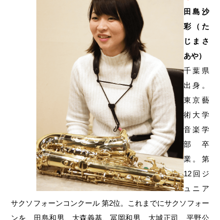
田島沙
彩（た
じまさ
あや）
千葉県
出身。
東京藝
術大学
音楽学
部卒
業。第
12回ジ
ュニア
サクソフォーンコンクール 第2位。これまでにサクソフォー
ンを、田島和男、大森義基、冨岡和男、大城正司、平野公