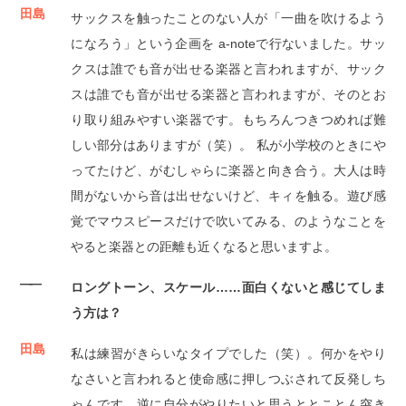
田島
サックスを触ったことのない人が「一曲を吹けるよう
になろう」という企画を a-noteで行ないました。サッ
クスは誰でも音が出せる楽器と言われますが、サック
スは誰でも音が出せる楽器と言われますが、そのとお
り取り組みやすい楽器です。もちろんつきつめれば難
しい部分はありますが（笑）。 私が小学校のときにや
ってたけど、がむしゃらに楽器と向き合う。大人は時
間がないから音は出せないけど、キィを触る。遊び感
覚でマウスピースだけで吹いてみる、のようなことを
やると楽器との距離も近くなると思いますよ。
――
ロングトーン、スケール……面白くないと感じてしま
う方は？
田島
私は練習がきらいなタイプでした（笑）。何かをやり
なさいと言われると使命感に押しつぶされて反発しち
ゃんです。逆に自分がやりたいと思うととことん突き