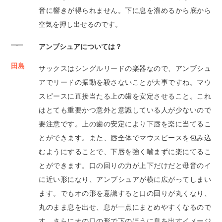
音に響きが得られません。下に息を溜めるから底から
空気を押し出せるのです。
――
アンブシュアについては？
田島
サックスはシングルリードの楽器なので、アンブシュ
アでリードの振動を殺さないことが大事ですね。マウ
スピースに直接当たる上の歯を安定させること。これ
はとても重要かつ意外と意識している人が少ないので
要注意です。上の歯の安定により下唇を楽に当てるこ
とができます。また、唇全体でマウスピースを包み込
むようにすることで、下唇を強く噛まずに楽にてるこ
とができます。口の回りの力が上下だけだと母音のイ
に近い形になり、アンブシュアが横に広がってしまい
ます。でもオの形を意識すると口の回りが丸くなり、
丸のまま息を出せ、息が一点にまとめやすくなるので
す。さらにオの口の形で下のほうに息を出すイメージ