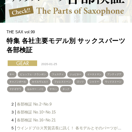
THE SAX vol.99
特集 各社主要モデル別 サックスパーツ
各部検証
2020-01-25
キー
ビュッフェ・クランポン
フェスティ
ジュピター
イーストマン
アンティグア
キャノンボール
カイルヴェルト
フォレストーン
ゴッツ
シャトー
ウッドストーン
ヤナギサワ
セルマー・パリ
ヤマハ
ネック
２│
各部検証 No.2~No.9
３│
各部検証 No.10~No.15
４│
各部検証 No.16~No.21
５│
ウインドブロス芳賀店長に訊く！ 各モデルとそのパーツが持つ特色