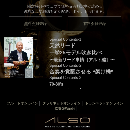
限定特典やウェブで無料＆有料記事が読める
送料なしで雑誌を定期配送。ポイントも貯まる。
無料会員登録
有料会員登録
Special Contents-1
天然リード
一挙25モデル吹き比べ
〜最新リード事情［アルト編］〜
Special Contents-2
合奏を覚醒させる “架け橋”
Special Contents-3
70-80’s
クロスオーヴァー・
フュージョンを颯爽と吹こう♪
フルートオンライン
クラリネットオンライン
トランペットオンライン
音源連動：演奏＆解説by後藤天太
吹奏楽Wind-i
カバー：渡辺貞夫
THE SAX 最新125号
THE SAX バックナンバー
サックス楽譜一覧