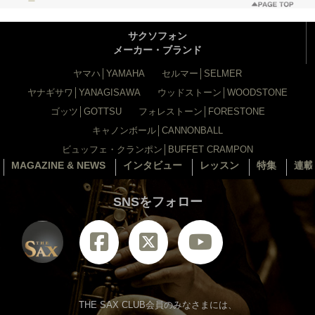
サクソフォン
メーカー・ブランド
ヤマハ│YAMAHA
セルマー│SELMER
ヤナギサワ│YANAGISAWA
ウッドストーン│WOODSTONE
ゴッツ│GOTTSU
フォレストーン│FORESTONE
キャノンボール│CANNONBALL
ビュッフェ・クランポン│BUFFET CRAMPON
MAGAZINE & NEWS
インタビュー
レッスン
特集
連載
SNSをフォロー
THE SAX CLUB会員のみなさまには、