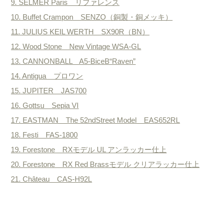
9. SELMER Paris リファレンス
10. Buffet Crampon SENZO（銅製・銅メッキ）
11. JULIUS KEIL WERTH SX90R（BN）
12. Wood Stone New Vintage WSA-GL
13. CANNONBALL A5-BiceB“Raven”
14. Antigua プロワン
15. JUPITER JAS700
16. Gottsu Sepia VI
17. EASTMAN The 52ndStreet Model EAS652RL
18. Festi FAS-1800
19. Forestone RXモデル UL アンラッカー仕上
20. Forestone RX Red Brassモデル クリアラッカー仕上
21. Château CAS-H92L