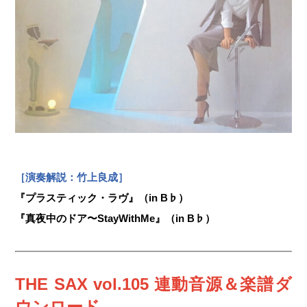
［演奏解説：竹上良成］
『プラスティック・ラヴ』（in B♭）
『真夜中のドア〜StayWithMe』（in B♭）
THE SAX vol.105 連動音源＆楽譜ダ
ウンロード