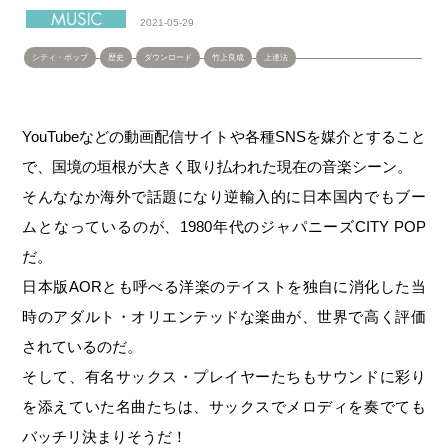
2021-05-29
シティ・ポップ
歴史
ダウンロード
竹上良成
上達法
YouTubeなどの動画配信サイトや各種SNSを媒介とすること
で、国境の垣根が大きく取り払われた現在の音楽シーン。
そんななか海外で話題になり逆輸入的に日本国内でもブー
ムとなっているのが、1980年代のジャパニーズCITY POP
だ。
日本版AORとも呼べる洋楽のテイストを独自に消化した当
時のアダルト・オリエンテッドな楽曲が、世界で高く評価
されているのだ。
そして、有名サックス・プレイヤーたちもサウンドに彩り
を添えていた名曲たちは、サックスでメロディを奏でても
バッチリ決まりそうだ！