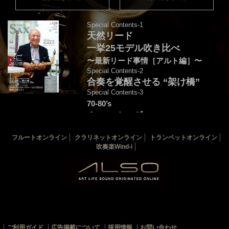
Special Contents-1
天然リード
一挙25モデル吹き比べ
〜最新リード事情［アルト編］〜
Special Contents-2
合奏を覚醒させる “架け橋”
Special Contents-3
70-80’s
クロスオーヴァー・
フュージョンを颯爽と吹こう♪
フルートオンライン
クラリネットオンライン
トランペットオンライン
音源連動：演奏＆解説by後藤天太
吹奏楽Wind-i
カバー：渡辺貞夫
THE SAX 最新125号
THE SAX バックナンバー
サックス楽譜一覧
ご利用ガイド
広告掲載について
採用情報
お問い合わせ