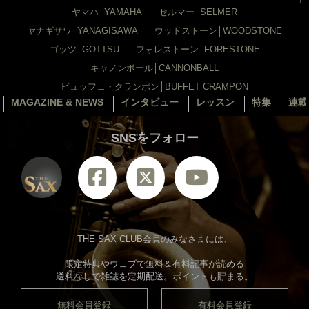
ヤマハ│YAMAHA
セルマー│SELMER
ヤナギサワ│YANAGISAWA
ウッドストーン│WOODSTONE
ゴッツ│GOTTSU
フォレストーン│FORESTONE
キャノンボール│CANNONBALL
ビュッフェ・クランポン│BUFFET CRAMPON
MAGAZINE & NEWS
インタビュー
レッスン
特集
連載
SNSをフォロー
THE SAX CLUB会員のみなさまには、
限定特典やウェブで無料＆有料記事が読める
送料なしで雑誌を定期配送。ポイントも貯まる。
無料会員登録
有料会員登録