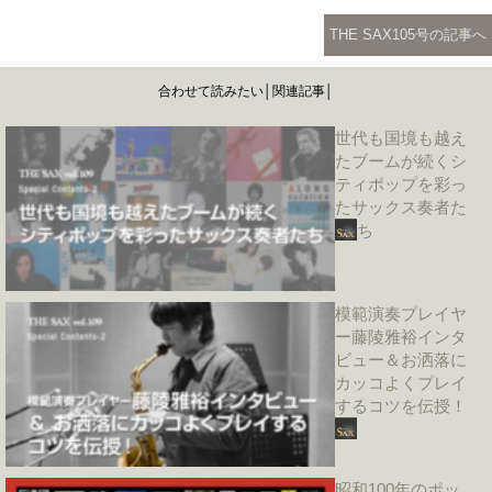
THE SAX105号の記事へ
合わせて読みたい│関連記事│
世代も国境も越え
たブームが続くシ
ティポップを彩っ
たサックス奏者た
ち
模範演奏プレイヤ
ー藤陵雅裕インタ
ビュー＆お洒落に
カッコよくプレイ
するコツを伝授！
昭和100年のポッ