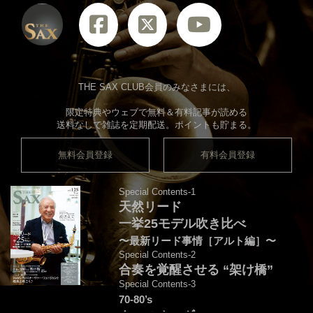
THE SAX CLUB会員のみなさまには、
限定特典やウェブで無料＆有料記事が読める
送料なしで雑誌を定期配送。ポイントも貯まる。
無料会員登録
有料会員登録
Special Contents-1
天然リード
一挙25モデル吹き比べ
〜最新リード事情［アルト編］〜
Special Contents-2
合奏を覚醒させる “架け橋”
Special Contents-3
70-80’s