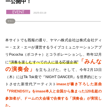
ー公開中！
2025-03-19
ヤマハ
本サイトでも既報の通り、ヤマハ株式会社は株式会社ディ
ー・エヌ・エーが運営するライブコミュニケーションアプ
リPococha（ポコチャ）とコラボレーションし、昨年12月
「みんな
に
“演奏を楽しむすべての人に送る応援企画”
の演奏会」
を立ち上げた。そして、今年2月13日
（木）にはTik Tok発で『NIGHT DANCER』を世界的にヒッ
トさせた新世代アーティスト
imaseが書き下ろした楽曲
『FRIENDS!!!』をimase本人と全国から集まった120名超の
参加者が、ドームの大会場で合奏する「演奏会」が実現し
た。