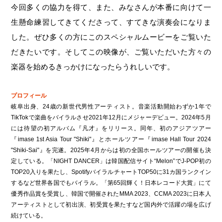
今回多くの協力を得て、また、みなさんが本番に向けて一
生懸命練習してきてくださって、すてきな演奏会になりま
した。ぜひ多くの方にこのスペシャルムービーをご覧いた
だきたいです。そしてこの映像が、ご覧いただいた方々の
楽器を始めるきっかけになったらうれしいです。
プロフィール
岐阜出身、24歳の新世代男性アーティスト。音楽活動開始わずか1年で
TikTokで楽曲をバイラルさせ2021年12月にメジャーデビュー。2024年5月
には待望の初アルバム『凡才』をリリース。同年、初のアジアツアー
『imase 1st Asia Tour "Shiki"』とホールツアー『imase Hall Tour 2024
"Shiki-Sai"』を完遂。2025年4月からは初の全国ホールツアーの開催も決
定している。「NIGHT DANCER」は韓国配信サイト“Melon”でJ-POP初の
TOP20入りを果たし、SpotifyバイラルチャートTOP50に31カ国ランクイン
するなど世界各国でもバイラル。「第65回輝く！日本レコード大賞」にて
優秀作品賞を受賞し、韓国で開催されたMMA 2023、CCMA 2023に日本人
アーティストとして初出演、初受賞を果たすなど国内外で活躍の場を広げ
続けている。