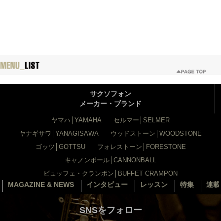
サクソフォン
メーカー・ブランド
ヤマハ│YAMAHA
セルマー│SELMER
ヤナギサワ│YANAGISAWA
ウッドストーン│WOODSTONE
ゴッツ│GOTTSU
フォレストーン│FORESTONE
キャノンボール│CANNONBALL
ビュッフェ・クランポン│BUFFET CRAMPON
MAGAZINE & NEWS
インタビュー
レッスン
特集
連載
SNSをフォロー