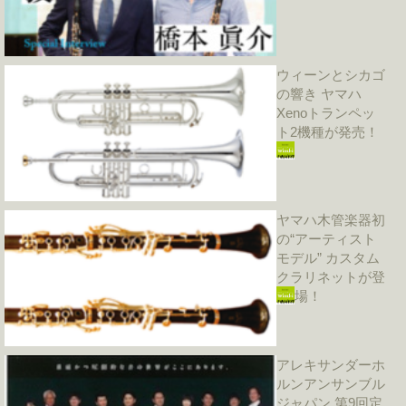
ウィーンとシカゴ
の響き ヤマハ
Xenoトランペッ
ト2機種が発売！
ヤマハ木管楽器初
の“アーティスト
モデル” カスタム
クラリネットが登
場！
アレキサンダーホ
ルンアンサンブル
ジャパン 第9回定