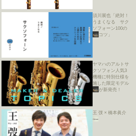
須川展也「絶対！
うまくなる サク
ソフォーン100の
コツ」
ヤマハのアルトサ
クソフォン人気3
機種に特別仕様を
施した限定モデル
が新発売！
王 弢 × 橋本眞介