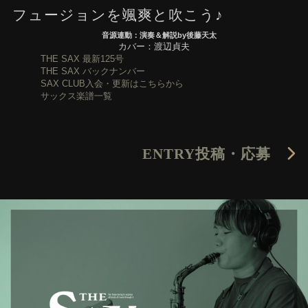
フュージョンを颯爽と吹こう♪
音源連動：演奏＆解説by後藤天太
カバー：渡辺貞夫
THE SAX 最新125号
THE SAX バックナンバー
SAX CLUB入会・更新はこちらから
サックス楽譜一覧
ENTRY
投稿・応募