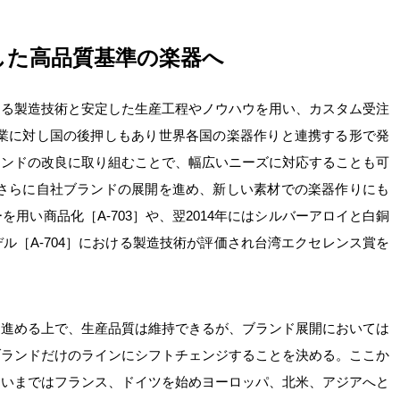
した高品質基準の楽器へ
える製造技術と安定した生産工程やノウハウを用い、カスタム受注
産業に対し国の後押しもあり世界各国の楽器作りと連携する形で発
ウンドの改良に取り組むことで、幅広いニーズに対応することも可
、さらに自社ブランドの展開を進め、新しい素材での楽器作りにも
ーを用い商品化［A-703］や、翌2014年にはシルバーアロイと白銅
ル［A-704］における製造技術が評価され台湾エクセレンス賞を
を進める上で、生産品質は維持できるが、ブランド展開においては
ブランドだけのラインにシフトチェンジすることを決める。ここか
、いまではフランス、ドイツを始めヨーロッパ、北米、アジアへと