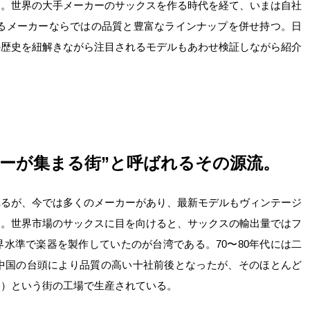
う。世界の大手メーカーのサックスを作る時代を経て、いまは自社
あるメーカーならではの品質と豊富なラインナップを併せ持つ。日
の歴史を紐解きながら注目されるモデルもあわせ検証しながら紹介
カーが集まる街”と呼ばれるその源流。
れるが、今では多くのメーカーがあり、最新モデルもヴィンテージ
う。世界市場のサックスに目を向けると、サックスの輸出量ではフ
水準で楽器を製作していたのが台湾である。70〜80年代には二
は中国の台頭により品質の高い十社前後となったが、そのほとんど
リ）という街の工場で生産されている。