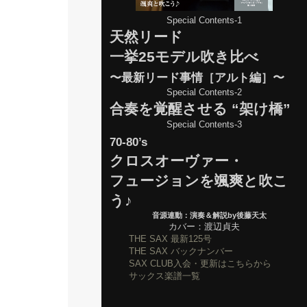
Special Contents-1
天然リード
一挙25モデル吹き比べ
〜最新リード事情［アルト編］〜
Special Contents-2
合奏を覚醒させる “架け橋”
Special Contents-3
70-80’s
クロスオーヴァー・
フュージョンを颯爽と吹こ
う♪
音源連動：演奏＆解説by後藤天太
カバー：渡辺貞夫
THE SAX 最新125号
THE SAX バックナンバー
SAX CLUB入会・更新はこちらから
サックス楽譜一覧