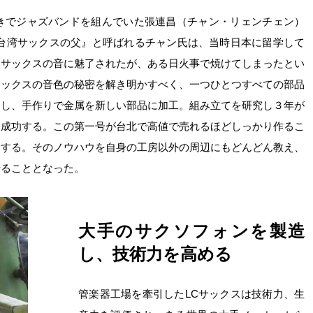
好きでジャズバンドを組んでいた張連昌（チャン・リェンチェン）
『台湾サックスの父』と呼ばれるチャン氏は、当時日本に留学して
製サックスの音に魅了されたが、ある日火事で焼けてしまったとい
サックスの音色の秘密を解き明かすべく、一つひとつすべての部品
チし、手作りで金属を新しい部品に加工。組み立てを研究し３年が
に成功する。この第一号が台北で高値で売れるほどしっかり作るこ
トする。そのノウハウを自身の工房以外の周辺にもどんどん教え、
せることとなった。
大手のサクソフォンを製造
し、技術力を高める
管楽器工場を牽引したLCサックスは技術力、生