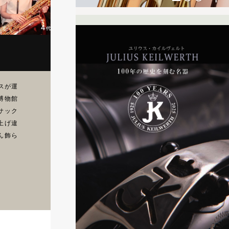
スが運
博物館
サック
上げ違
ん飾ら