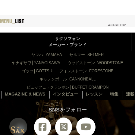
サクソフォン
メーカー・ブランド
ヤマハ│YAMAHA
セルマー│SELMER
ヤナギサワ│YANAGISAWA
ウッドストーン│WOODSTONE
ゴッツ│GOTTSU
フォレストーン│FORESTONE
キャノンボール│CANNONBALL
ビュッフェ・クランポン│BUFFET CRAMPON
MAGAZINE & NEWS
インタビュー
レッスン
特集
連載
SNSをフォロー