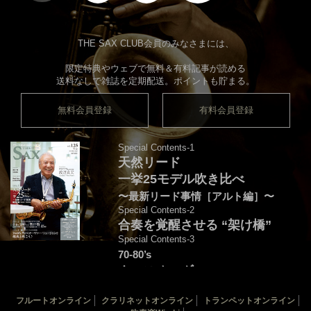
THE SAX CLUB会員のみなさまには、
限定特典やウェブで無料＆有料記事が読める
送料なしで雑誌を定期配送。ポイントも貯まる。
無料会員登録
有料会員登録
Special Contents-1
天然リード
一挙25モデル吹き比べ
〜最新リード事情［アルト編］〜
Special Contents-2
合奏を覚醒させる “架け橋”
Special Contents-3
70-80’s
クロスオーヴァー・
フュージョンを颯爽と吹こう♪
フルートオンライン
クラリネットオンライン
トランペットオンライン
音源連動：演奏＆解説by後藤天太