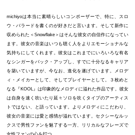
michiyo
は本当に素晴らしいコンポーザーで、特に、スロ
ウ・バラードを書くのが好きだと言います。そして新作に
収められた＜
Snowflake
＞はそんな彼女の自信作になってい
ます。彼女の音楽はいつも聴く人をよりエモーショナルな
気持ちにしてくれます。彼女はこれまでにいろいろな有名
なシンガーをバック・アップし、すでに十分なるキャリア
を築いていますが、今なお、進化を遂げています。メロデ
ィ・メイカーとして、そしてプレイヤーとして。３枚めと
なる『
KOOL
』は印象的なメロディに溢れた作品です。彼女
は自身を速く吹いたり延々ソロを吹くタイプのアーティス
トではない、と語っています。よりメロディにこだわり、
彼女の音楽には愛と感情が溢れています。セクシーなルッ
クスで男性ファンを魅了する一方、リリカルなフレーズで
女性ファンの心を打つ。