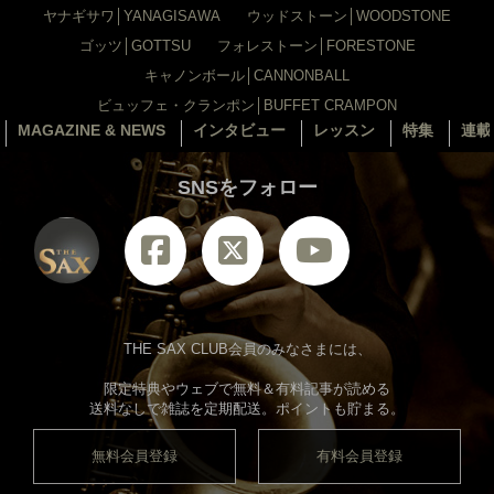
ヤナギサワ│YANAGISAWA
ウッドストーン│WOODSTONE
ゴッツ│GOTTSU
フォレストーン│FORESTONE
キャノンボール│CANNONBALL
ビュッフェ・クランポン│BUFFET CRAMPON
MAGAZINE & NEWS
インタビュー
レッスン
特集
連載
SNSをフォロー
THE SAX CLUB会員のみなさまには、
限定特典やウェブで無料＆有料記事が読める
送料なしで雑誌を定期配送。ポイントも貯まる。
無料会員登録
有料会員登録