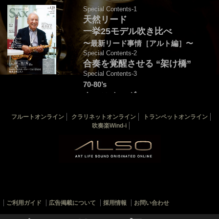
Special Contents-1
天然リード
一挙25モデル吹き比べ
〜最新リード事情［アルト編］〜
Special Contents-2
合奏を覚醒させる “架け橋”
Special Contents-3
70-80’s
クロスオーヴァー・
フュージョンを颯爽と吹こう♪
フルートオンライン
クラリネットオンライン
トランペットオンライン
音源連動：演奏＆解説by後藤天太
吹奏楽Wind-i
カバー：渡辺貞夫
THE SAX 最新125号
THE SAX バックナンバー
サックス楽譜一覧
ご利用ガイド
広告掲載について
採用情報
お問い合わせ
© 2010-2022 ALSOJ ONLINE All rights reserved.