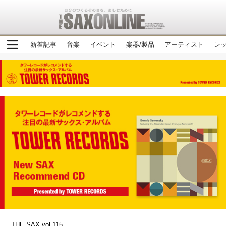
新着記事
音楽
イベント
楽器/製品
アーティスト
レ
THE SAX vol.115