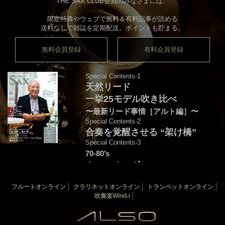
THE SAX CLUB会員のみなさまには、
限定特典やウェブで無料＆有料記事が読める
送料なしで雑誌を定期配送。ポイントも貯まる。
無料会員登録
有料会員登録
Special Contents-1
天然リード
一挙25モデル吹き比べ
〜最新リード事情［アルト編］〜
Special Contents-2
合奏を覚醒させる “架け橋”
Special Contents-3
70-80’s
クロスオーヴァー・
フュージョンを颯爽と吹こう♪
フルートオンライン
クラリネットオンライン
トランペットオンライン
音源連動：演奏＆解説by後藤天太
吹奏楽Wind-i
カバー：渡辺貞夫
THE SAX 最新125号
THE SAX バックナンバー
サックス楽譜一覧