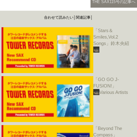
THE SAX115号の記事へ
合わせて読みたい│関連記事│
「Stars＆
Smiles,Vol.2
Songs」鈴木央紹
「GO GO J-
FUSION!」
Various Artists
「Beyond The
Compass」