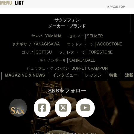
サクソフォン
メーカー・ブランド
ヤマハ│YAMAHA
セルマー│SELMER
ヤナギサワ│YANAGISAWA
ウッドストーン│WOODSTONE
ゴッツ│GOTTSU
フォレストーン│FORESTONE
キャノンボール│CANNONBALL
ビュッフェ・クランポン│BUFFET CRAMPON
MAGAZINE & NEWS
インタビュー
レッスン
特集
連載
SNSをフォロー