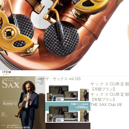
ザ・サックス vol.115
サックスCLUB定額
【月額プラン】
サックスCLUB定額
【年額プラン】
THE SAX Club 1年