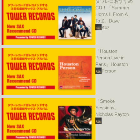
タワレコおすすめ
CD！「Summer
Horns II From A
To Z」Dave
Koz
「Houston
Person Live in
Paris」Houston
Person
「Smoke
Sessions」
Nicholas Payton