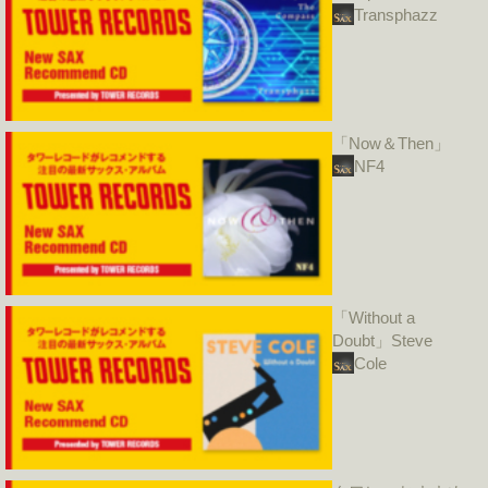
Transphazz
「Now＆Then」
NF4
「Without a
Doubt」Steve
Cole