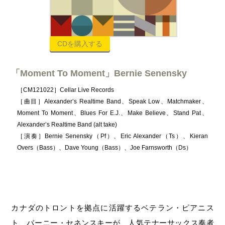
CDを購入する
「Moment To Moment」Bernie Senensky
［CM121022］Cellar Live Records
［曲目］Alexander’s Realtime Band、Speak Low、Matchmaker、
Moment To Moment、Blues For E.J.、Make Believe、Stand Pat、
Alexander’s Realtime Band (alt take)
［演奏］Bernie Senensky（Pf）、Eric Alexander（Ts）、Kieran
Overs（Bass）、Dave Young（Bass）、Joe Farnsworth（Ds）
カナダのトロントを拠点に活躍するベテラン・ピアニス
ト、バーニー・セネンスキーが、人気テナーサックス奏者