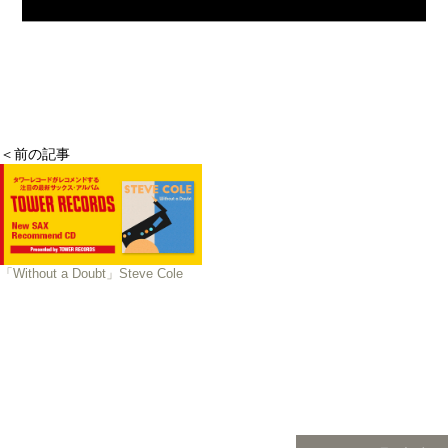
＜前の記事
「Without a Doubt」Steve Cole