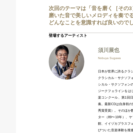
次回のテーマは「音を磨く［その3
磨いた音で美しいメロディを奏で
どんなことを意識すれば良いので
登場するアーティスト
須川展也
Nobuya Sugawa
日本が世界に誇るクラ
クラシカル・サクソフ
シカル・サクソフォン
ジークフェラインをは
楽コンクール、第1回
奏。最新CDは自身初
秀賞受賞）。そのほか
ター（89〜10年）、
館、イイヅカブラスフ
びついた音楽体験を推