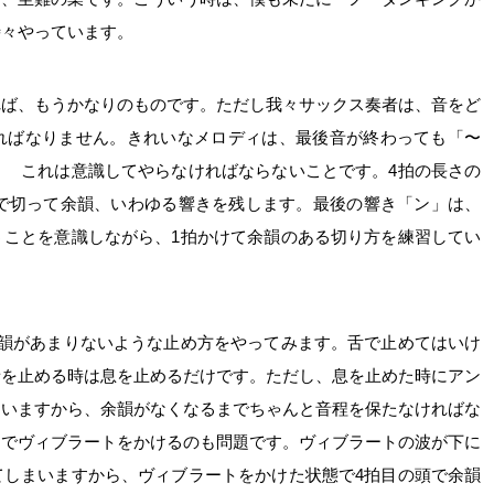
時々やっています。
れば、もうかなりのものです。ただし我々サックス奏者は、音をど
ればなりません。きれいなメロディは、最後音が終わっても「〜
？ これは意識してやらなければならないことです。4拍の長さの
頭で切って余韻、いわゆる響きを残します。最後の響き「ン」は、
うことを意識しながら、1拍かけて余韻のある切り方を練習してい
余韻があまりないような止め方をやってみます。舌で止めてはいけ
音を止める時は息を止めるだけです。ただし、息を止めた時にアン
まいますから、余韻がなくなるまでちゃんと音程を保たなければな
までヴィブラートをかけるのも問題です。ヴィブラートの波が下に
てしまいますから、ヴィブラートをかけた状態で4拍目の頭で余韻