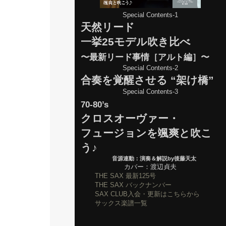
Special Contents-1
天然リード
一挙25モデル吹き比べ
〜最新リード事情［アルト編］〜
Special Contents-2
合奏を覚醒させる “架け橋”
Special Contents-3
70-80’s
クロスオーヴァー・
フュージョンを颯爽と吹こ
う♪
音源連動：演奏＆解説by後藤天太
カバー：渡辺貞夫
THE SAX 最新125号
THE SAX バックナンバー
SAX CLUB入会・更新はこちらから
サックス楽譜一覧