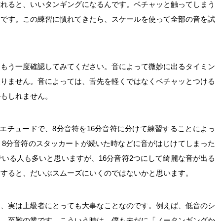
離れると、いいタンギングになるんです。ベチャッと触ってしまう
とです。この練習に慣れてきたら、スケールを使って全部の音を試
、もう一度確認してみてください。音によって微妙に出るタイミン
限りません。音によっては、舌先を軽くではなくベチャッとつける
かもしれません。
エチュードで、8分音符を16分音符に分けて練習することによっ
。8分音符のスタッカートが続いた時などに音がはじけてしまった
いる人も多いと思いますが、16分音符2つにして綺麗な音が出る
をすると、だいぶスムーズにいくのではないかと思います。
は、実は上級者にとっても大事なことなのです。例えば、低音のシ
う、至難の業です。こういう時は、僕も未だに「ノータンギングか