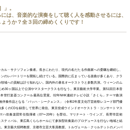
］」。
るには、音楽的な演奏をして聴く人を感動させるには、
しょうか？全３回の締めくくりです！
シカル・サクソフォン奏者。長きにわたり、現代の名だたる作曲家への委嘱を継続し、
ォンのレパートリーを開拓し続けている。国際的に広まっている楽曲が多くあり、クラ
の領域への貢献は計り知れない。国内外の著名オーケストラと多数共演。ウィーンのム
じめ30ヶ国以上で公演やマスタークラスを行なう。東京藝術大学卒業。第51回日本音
日本管打楽器コンクール最高位受賞。02年NHK連続テレビ小説「さくら」テーマ曲演
の無伴奏作品となる「バッハ・シークェンス」（令和2年度文化庁芸術祭レコード部門優
数多くのCDを録音して世界に発信。東京佼成ウインドオーケストラ・コンサートマス
ヤマハ吹奏楽団常任指揮者（07〜20年）を歴任。マリナート・ウインズ、長野市芸術
ェスティバル、東広島くららホールにて参加型吹奏楽のプロデュースを行ない地域と結
進。東京藝大招聘教授、京都市立芸大客員教授。トルヴェール・クヮルテットのメンバ