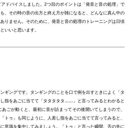
てアドバイスしました。2つ目のポイントは「発音と音の処理」で
ても、その時の音の出方と終え方が雑になると、どんなに真ん中の
はありません。そのために、発音と音の処理のトレーニングは日頃
るといいと思います。
タンギングです。タンギングのことを口で例を出すときによく「タ
差し指をあごに当てて「タタタタタ……」と言ってみるとわかると
にあごが動くと、最初に音が詰まってその後開いてしまうので、
。「トゥ」も同じように、人差し指をあごに当てて言ってみると、
先に意識を集中してみましょう。「トゥ」と言った瞬間、舌の先に