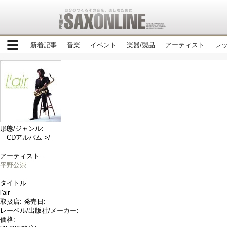
新着記事
音楽
イベント
楽器/製品
アーティスト
レ
形態/ジャンル:
CDアルバム >/
アーティスト:
平野公崇
タイトル:
l'air
取扱店:
発売日:
レーベル/出版社/メーカー:
価格: