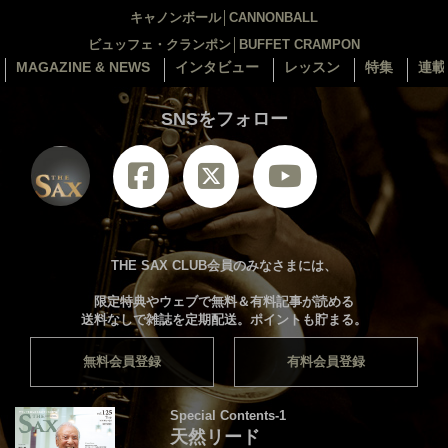
キャノンボール│CANNONBALL
ビュッフェ・クランポン│BUFFET CRAMPON
MAGAZINE & NEWS
インタビュー
レッスン
特集
連載
SNSをフォロー
THE SAX CLUB会員のみなさまには、
限定特典やウェブで無料＆有料記事が読める
送料なしで雑誌を定期配送。ポイントも貯まる。
無料会員登録
有料会員登録
Special Contents-1
天然リード