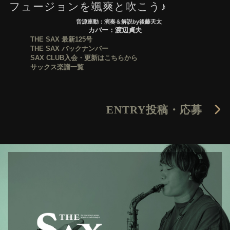
フュージョンを颯爽と吹こう♪
音源連動：演奏＆解説by後藤天太
カバー：渡辺貞夫
THE SAX 最新125号
THE SAX バックナンバー
SAX CLUB入会・更新はこちらから
サックス楽譜一覧
ENTRY
投稿・応募