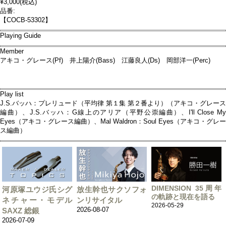
¥3,000
(税込)
品番:
【COCB-53302】
Playing Guide
Member
アキコ・グレース(Pf) 井上陽介(Bass) 江藤良人(Ds) 岡部洋一(Perc)
Play list
J.S.バッハ：プレリュード（平均律 第１集 第２番より）（アキコ・グレース
編曲）、J.S.バッハ：G線上のアリア（平野公崇編曲）、I'll Close My
Eyes（アキコ・グレース編曲）、Mal Waldron：Soul Eyes（アキコ・グレー
ス編曲）
DIMENSION 35周年
河原塚ユウジ氏シグ
放生幹也サクソフォ
の軌跡と現在を語る
ネチャー・モデル
ンリサイタル
2026-05-29
2026-08-07
SAXZ 総銀
2026-07-09