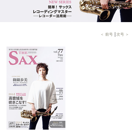
＜ 前号
│
次号 ＞