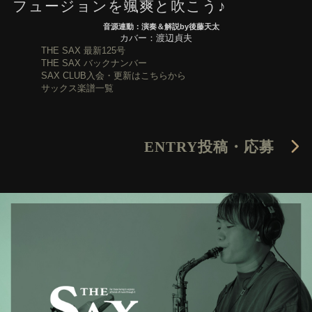
フュージョンを颯爽と吹こう♪
音源連動：演奏＆解説by後藤天太
カバー：渡辺貞夫
THE SAX 最新125号
THE SAX バックナンバー
SAX CLUB入会・更新はこちらから
サックス楽譜一覧
ENTRY
投稿・応募