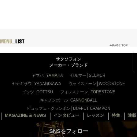
サクソフォン
メーカー・ブランド
ヤマハ│YAMAHA
セルマー│SELMER
ヤナギサワ│YANAGISAWA
ウッドストーン│WOODSTONE
ゴッツ│GOTTSU
フォレストーン│FORESTONE
キャノンボール│CANNONBALL
ビュッフェ・クランポン│BUFFET CRAMPON
MAGAZINE & NEWS
インタビュー
レッスン
特集
連載
SNSをフォロー