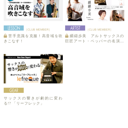
［CLUB MEMBER］
［CLUB MEMBER］
苦手意識を克服！高音域を吹
纐纈歩美 アルトサックスの
きこなす！
巨匠アート・ペッパーの名演・
名曲を現代感覚で蘇らせたクー
ルビューティ！
サックスの響きが劇的に変わ
る!? 「リーフレック」