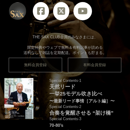
THE SAX CLUB会員のみなさまには、
限定特典やウェブで無料＆有料記事が読める
送料なしで雑誌を定期配送。ポイントも貯まる。
無料会員登録
有料会員登録
Special Contents-1
天然リード
一挙25モデル吹き比べ
〜最新リード事情［アルト編］〜
Special Contents-2
合奏を覚醒させる “架け橋”
Special Contents-3
70-80’s