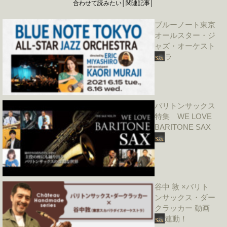
合わせて読みたい│関連記事│
ブルーノート東京
オールスター・ジ
ャズ・オーケスト
ラ
バリトンサックス
特集 WE LOVE
BARITONE SAX
谷中 敦 ×バリト
ンサックス・ダー
クラッカー 動画
連動！