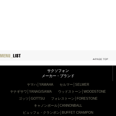
サクソフォン
メーカー・ブランド
ヤマハ│YAMAHA
セルマー│SELMER
ヤナギサワ│YANAGISAWA
ウッドストーン│WOODSTONE
ゴッツ│GOTTSU
フォレストーン│FORESTONE
キャノンボール│CANNONBALL
ビュッフェ・クランポン│BUFFET CRAMPON