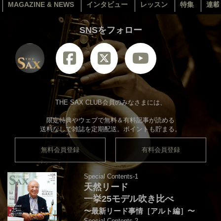
MAGAZINE & NEWS
インタビュー
レッスン
特集
連載
SNSをフォロー
THE SAX CLUB会員のみなさまには、
限定特典やウェブで無料＆有料記事が読める
送料なしで雑誌を定期配送。ポイントも貯まる。
無料会員登録
有料会員登録
Special Contents-1
天然リード
一挙25モデル吹き比べ
〜最新リード事情［アルト編］〜
Special Contents-2