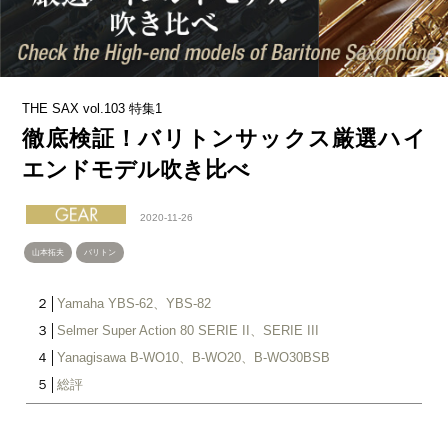
THE SAX vol.103 特集1
徹底検証！バリトンサックス厳選ハイ
エンドモデル吹き比べ
2020-11-26
山本拓夫
バリトン
２│
Yamaha YBS-62、YBS-82
３│
Selmer Super Action 80 SERIE II、SERIE III
４│
Yanagisawa B-WO10、B-WO20、B-WO30BSB
５│
総評