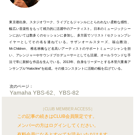
東京都出身。スタジオワーク、ライブともジャンルにとらわれない柔軟な感性、
幅広い音楽性をもって精力的に活躍中のアーティスト。日本のミュージックシー
ンにおいては数多くのセッションに参加し、多方面でソリスト / セクションプレ
イヤーとしてその名を連ねている。サザンオールスターズ、福山雅治、
Mr.Children、 椎名林檎など名高いアーティストのサポートミュージシャンを担
い、アレンジャーやサウンドプロデューサーとしても活躍。オールラウンドな手
法で常に新鮮な作品を生んでいる。2013年、自身をリーダーとする木管六重奏ア
ンサンブル“Halocline”を結成。その後コンスタントに活動の幅を広げている。
次のページ：
Yamaha YBS-62、YBS-82
［CLUB MEMBER ACCESS］
この記事の続きはCLUB会員限定です。
メンバーの方はログインしてください。
有料会員になるとすべてお読みいただけます。