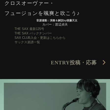
クロスオーヴァー・
フュージョンを颯爽と吹こう♪
音源連動：演奏＆解説by後藤天太
カバー：渡辺貞夫
THE SAX 最新125号
THE SAX バックナンバー
SAX CLUB入会・更新はこちらから
サックス楽譜一覧
ENTRY
投稿・応募