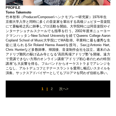
PROFILE
Tomo Takemoto
竹本智和（Producer/Composer/ハンクモブレー研究家）1976年生
京都大学入学と同時に多くの音楽家を輩出する高槻ジュピター音楽院
にて蓑輪裕之氏に師事しプロ活動を開始。大学院時には同音楽院やイ
ンターナショナルスクールでも指導を行う。2002年渡米ニューヨー
クマンハッタンNew School Universityを経てQueens College Aaron
Copland School of Music大学院にてMA取得。卒業時に最も優秀な生
徒に送られるSir Roland Hanna Awardを授与。SaxはAntonio Hart,
Chris Hunterなど多数師事。帰国後、音楽制作会社を設立。週末のみ
アドリブ難民の駆け込み寺となる“高田馬場アドリブ塾”を開催。遠方
で受講できない方用のオンライン講座“アドリブ初心者のための特別
講座”も大反響を得る。フルバンドからオーケストラまでアレンジを
こなし、アルトデュコフとテナースラントを愛用し幅広いスタイルを
演奏。サックスアドバイザーとしてもプロアマを問わず信頼も厚い。
1
|
2
次へ>