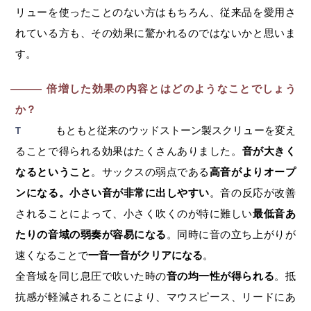
リューを使ったことのない方はもちろん、従来品を愛用さ
れている方も、その効果に驚かれるのではないかと思いま
す。
倍増した効果の内容とはどのようなことでしょう
―
か？
もともと従来のウッドストーン製スクリューを変え
T
ることで得られる効果はたくさんありました。
音が大きく
なるということ
。サックスの弱点である
高音がよりオープ
ンになる。小さい音が非常に出しやすい
。音の反応が改善
されることによって、小さく吹くのが特に難しい
最低音あ
たりの音域の弱奏が容易になる
。同時に音の立ち上がりが
速くなることで
一音一音がクリアになる
。
全音域を同じ息圧で吹いた時の
音の均一性が得られる
。抵
抗感が軽減されることにより、マウスピース、リードにあ