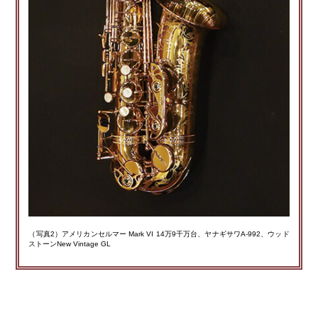
（写真2）アメリカンセルマー Mark VI 14万9千万台、ヤナギサワA-992、ウッド
ストーンNew Vintage GL