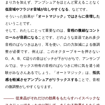
まり力を加えず、アンブシュアをほとんど変えることなく
低音域やフラジオ音域が出しやすくなる
、などです。
そういった効果が
「オートマジック」ではさらに倍増した
ということです。
そして、わたしにとって重要なのは、
音程の微細なコント
ロールが容易になる
ことです。どのような楽器であれ多少
音程のばらつきはあり、耳を使い、口の力加減による微調
整が必要です。例えば、このオクターブキーを押さない
G、A、B、C辺りの音はピッチが下がりがちで、アンサンブ
ルでは、サックス特有の音程のばらつきに特に気を遣う経
験がみなさんあるでしょう。「オートマジック」は、
抵抗
感を軽減させアンプシュアがリラックスする
ことで、音程
の微調整がしやすくなります。
従来品がそれだけの効果をもたらすハイスペックな
―