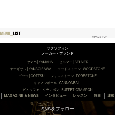
サクソフォン
メーカー・ブランド
ヤマハ│YAMAHA
セルマー│SELMER
ヤナギサワ│YANAGISAWA
ウッドストーン│WOODSTONE
ゴッツ│GOTTSU
フォレストーン│FORESTONE
キャノンボール│CANNONBALL
ビュッフェ・クランポン│BUFFET CRAMPON
MAGAZINE & NEWS
インタビュー
レッスン
特集
連載
SNSをフォロー