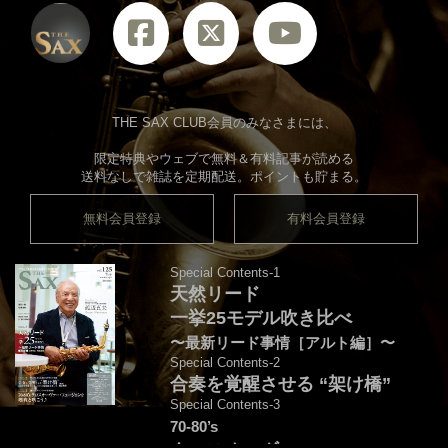
THE SAX CLUB会員のみなさまには、
限定特典やウェブで無料＆有料記事が読める
送料なしで雑誌を定期配送。ポイントも貯まる。
無料会員登録
有料会員登録
Special Contents-1
天然リード
一挙25モデル吹き比べ
〜最新リード事情［アルト編］〜
Special Contents-2
合奏を覚醒させる “架け橋”
Special Contents-3
70-80’s