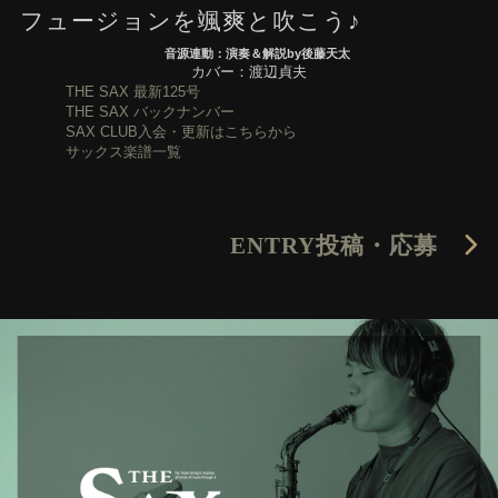
フュージョンを颯爽と吹こう♪
音源連動：演奏＆解説by後藤天太
カバー：渡辺貞夫
THE SAX 最新125号
THE SAX バックナンバー
SAX CLUB入会・更新はこちらから
サックス楽譜一覧
ENTRY
投稿・応募