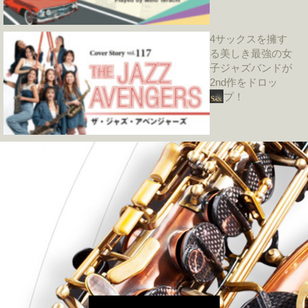
4サックスを擁す
る美しき最強の女
子ジャズバンドが
2nd作をドロッ
プ！