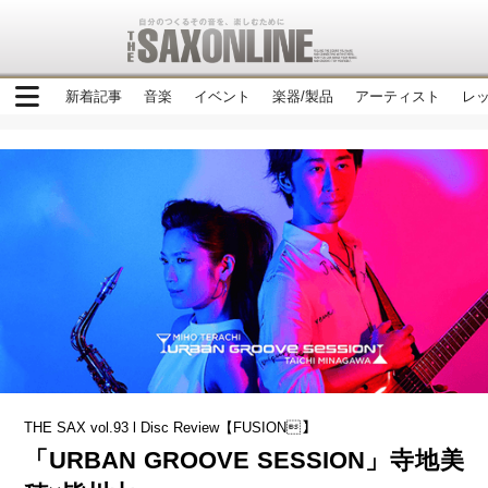
新着記事
音楽
イベント
楽器/製品
アーティスト
レ
THE SAX vol.93 l Disc Review【FUSION】
「URBAN GROOVE SESSION」寺地美