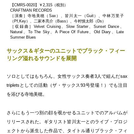
【CMRS-0020】￥2,315（税別）
CRAFTMAN RECORDS
［演奏］寺地美穂（Sax）、皆川太一（Guit）、中林万里子
（Pf,Key）、二家本亮介（Bass）、今村慎太郎（Ds）
［収録曲］Velvet Cruising、Slow Starter、Sunset Dance、
Natural、To The Sky、A Piece Of Future、Old Diary、Late
Summer Blues
サックス＆ギターのユニットでブラック・フィー
リング溢れるサウンドを展開
ソロとしてはもちろん、女性サックス奏者3人で組んだsax
tripletsとしての活動（ザ・サックス93号登場！）でも注目
を浴びる寺地美穂。
さらにもう一つ別の顔を覗かせるユニットでのアルバムが
リリースされた。ギタリスト皆川太一とのライブ・プロジ
ェクトから派生した作品で、タイトル通りブラック・フィ