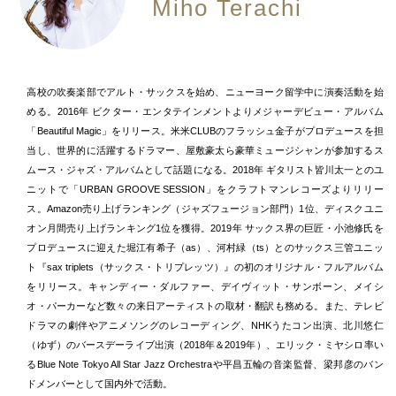
Miho Terachi
高校の吹奏楽部でアルト・サックスを始め、ニューヨーク留学中に演奏活動を始
める。2016年 ビクター・エンタテインメントよりメジャーデビュー・アルバム
「Beautiful Magic」をリリース。米米CLUBのフラッシュ金子がプロデュースを担
当し、世界的に活躍するドラマー、屋敷豪太ら豪華ミュージシャンが参加するス
ムース・ジャズ・アルバムとして話題になる。2018年 ギタリスト皆川太一とのユ
ニットで「URBAN GROOVE SESSION」をクラフトマンレコーズよりリリー
ス。Amazon売り上げランキング（ジャズフュージョン部門）1位、ディスクユニ
オン月間売り上げランキング1位を獲得。2019年 サックス界の巨匠・小池修氏を
プロデュースに迎えた堀江有希子（as）、河村緑（ts）とのサックス三管ユニッ
ト『sax triplets（サックス・トリプレッツ）』の初のオリジナル・フルアルバム
をリリース。キャンディー・ダルファー、デイヴィット・サンボーン、メイシ
オ・パーカーなど数々の来日アーティストの取材・翻訳も務める。また、テレビ
ドラマの劇伴やアニメソングのレコーディング、NHKうたコン出演、北川悠仁
（ゆず）のバースデーライブ出演（2018年＆2019年）、エリック・ミヤシロ率い
るBlue Note Tokyo All Star Jazz Orchestraや平昌五輪の音楽監督、梁邦彦のバン
ドメンバーとして国内外で活動。