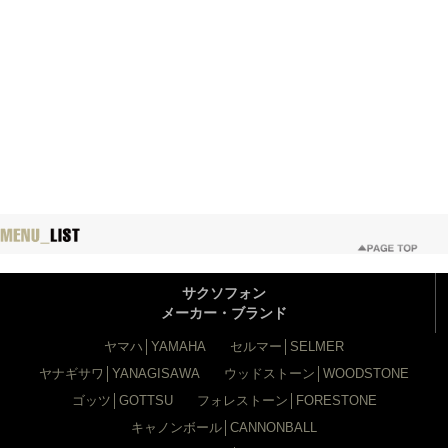
サクソフォン
メーカー・ブランド
ヤマハ│YAMAHA
セルマー│SELMER
ヤナギサワ│YANAGISAWA
ウッドストーン│WOODSTONE
ゴッツ│GOTTSU
フォレストーン│FORESTONE
キャノンボール│CANNONBALL