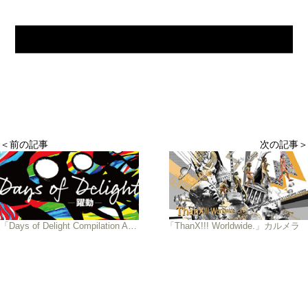
＜前の記事
次の記事＞
「Days of Delight Compilation Album-躍動-」V.A.
「ThanX!!! Worldwide.」カルメラ