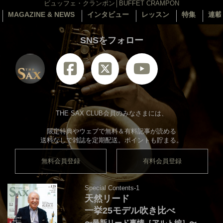
ビュッフェ・クランポン│BUFFET CRAMPON
MAGAZINE & NEWS
インタビュー
レッスン
特集
連載
SNSをフォロー
THE SAX CLUB会員のみなさまには、
限定特典やウェブで無料＆有料記事が読める
送料なしで雑誌を定期配送。ポイントも貯まる。
無料会員登録
有料会員登録
Special Contents-1
天然リード
一挙25モデル吹き比べ
〜最新リード事情［アルト編］〜