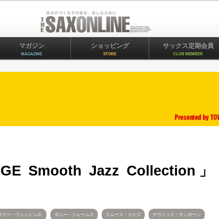
マガジン
ショッピング
サックス定期会員
MAGAZINE
STORE
CLUB MEMBER
GE Smooth Jazz Collection」
ァー・ワシントンJr.
ボニー・ジェームス
スムース・ジャズ
デヴィッド・サンボーン