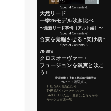
Special Contents-1
天然リード
一挙25モデル吹き比べ
〜最新リード事情［アルト編］〜
Special Contents-2
合奏を覚醒させる “架け橋”
Special Contents-3
70-80’s
クロスオーヴァー・
フュージョンを颯爽と吹こ
う♪
音源連動：演奏＆解説by後藤天太
カバー：渡辺貞夫
THE SAX 最新125号
THE SAX バックナンバー
SAX CLUB入会・更新はこちらから
サックス楽譜一覧